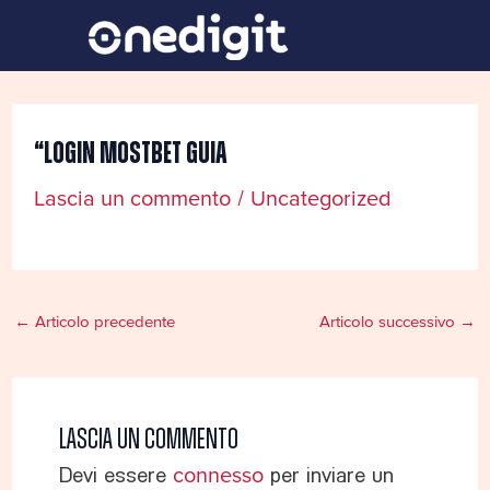
Vai
Navigazione
al
articoli
contenuto
“Login Mostbet Guia
Lascia un commento
/
Uncategorized
←
Articolo precedente
Articolo successivo
→
Lascia un commento
Devi essere
connesso
per inviare un