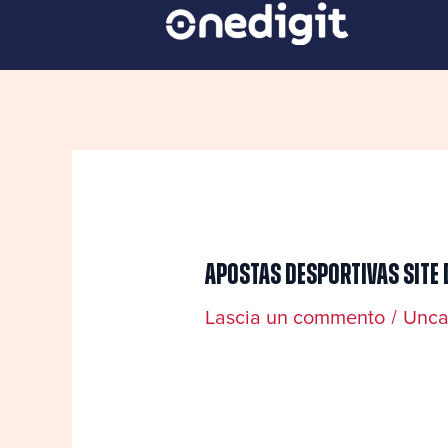
Vai
Navigazione
al
articoli
contenuto
Apostas Desportivas Site 
Lascia un commento
/
Unca