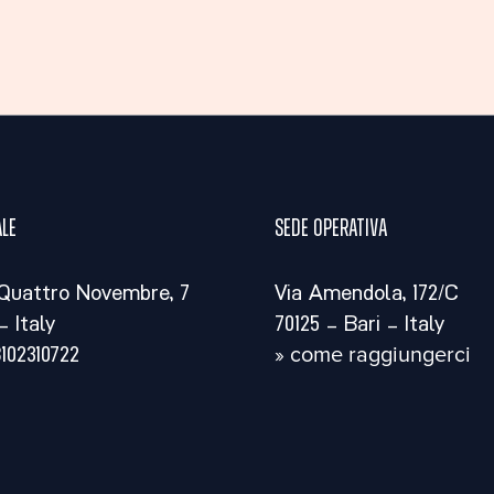
ale
Sede operativa
Quattro Novembre, 7
Via Amendola, 172/C
– Italy
70125 – Bari – Italy
8102310722
» come raggiungerci