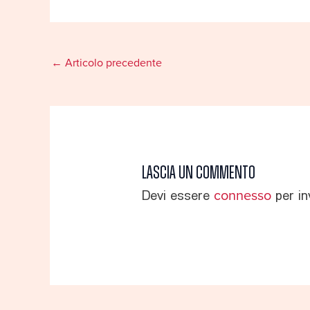
←
Articolo precedente
Lascia un commento
Devi essere
connesso
per in