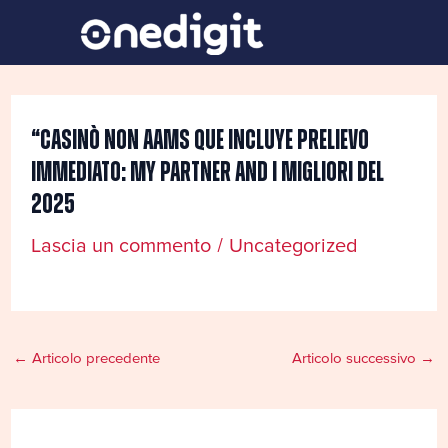
Vai
Navigazione
al
articoli
contenuto
“casinò Non Aams Que Incluye Prelievo
Immediato: My Partner And I Migliori Del
2025
Lascia un commento
/
Uncategorized
←
Articolo precedente
Articolo successivo
→