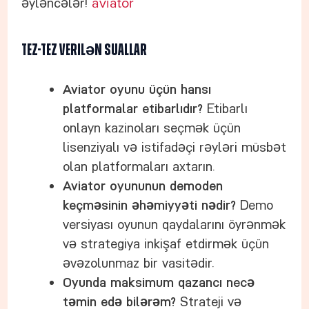
əyləncələr!
aviator
Tez-tez Verilən Suallar
Aviator oyunu üçün hansı
platformalar etibarlıdır?
Etibarlı
onlayn kazinoları seçmək üçün
lisenziyalı və istifadəçi rəyləri müsbət
olan platformaları axtarın.
Aviator oyununun demoden
keçməsinin əhəmiyyəti nədir?
Demo
versiyası oyunun qaydalarını öyrənmək
və strategiya inkişaf etdirmək üçün
əvəzolunmaz bir vasitədir.
Oyunda maksimum qazancı necə
təmin edə bilərəm?
Strateji və