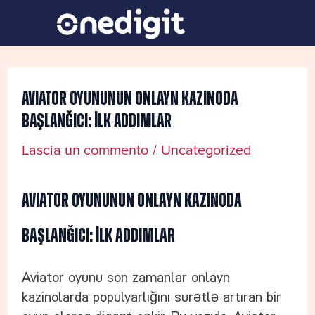
Vai
Navigazione
al
articoli
contenuto
Aviator Oyununun Onlayn Kazinoda
Başlanğıcı: İlk Addımlar
Lascia un commento
/
Uncategorized
Aviator Oyununun Onlayn Kazinoda
Başlanğıcı: İlk Addımlar
Aviator oyunu son zamanlar onlayn
kazinolarda populyarlığını sürətlə artıran bir