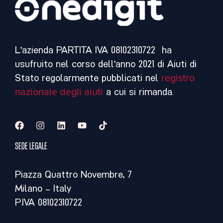
L’azienda PARTITA IVA 08102310722 ha
usufruito nel corso dell’anno 2021 di Aiuti di
Stato regolarmente pubblicati nel
registro
nazionale degli aiuti
a cui si rimanda.
Sede legale
Piazza Quattro Novembre, 7
Milano – Italy
P.IVA 08102310722