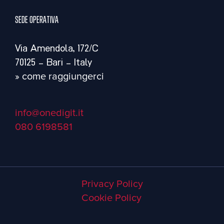
Sede operativa
Via Amendola, 172/C
70125 – Bari – Italy
» come raggiungerci
info@onedigit.it
080 6198581
Privacy Policy
Cookie Policy