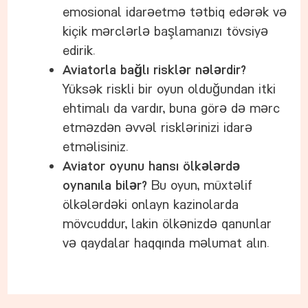
emosional idarəetmə tətbiq edərək və
kiçik mərclərlə başlamanızı tövsiyə
edirik.
Aviatorla bağlı risklər nələrdir?
Yüksək riskli bir oyun olduğundan itki
ehtimalı da vardır, buna görə də mərc
etməzdən əvvəl risklərinizi idarə
etməlisiniz.
Aviator oyunu hansı ölkələrdə
oynanıla bilər?
Bu oyun, müxtəlif
ölkələrdəki onlayn kazinolarda
mövcuddur, lakin ölkənizdə qanunlar
və qaydalar haqqında məlumat alın.