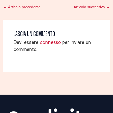
←
Articolo precedente
Articolo successivo
→
Lascia un commento
Devi essere
connesso
per inviare un
commento.