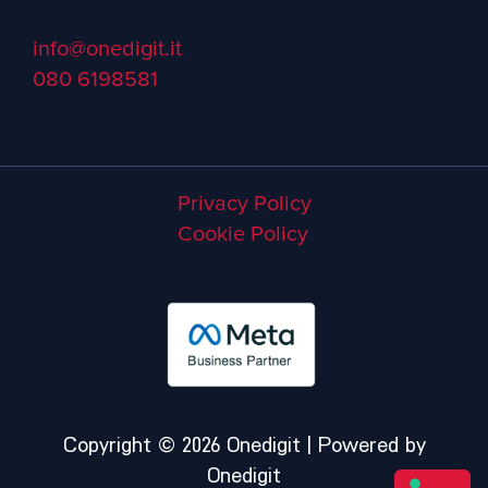
info@onedigit.it
080 6198581
Privacy Policy
Cookie Policy
Copyright © 2026 Onedigit | Powered by
Onedigit