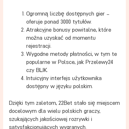
Ogromną liczbę dostępnych gier –
oferuje ponad 3000 tytułów.
Atrakcyjne bonusy powitalne, które
można uzyskać od momentu
rejestracji.
Wygodne metody płatności, w tym te
popularne w Polsce, jak Przelewy24
czy BLIK.
Intuicyjny interfejs użytkownika
dostępny w języku polskim.
Dzięki tym zaletom, 22Bet stało się miejscem
docelowym dla wielu polskich graczy,
szukających jakościowej rozrywki i
satysfakcjonujących wygranych.