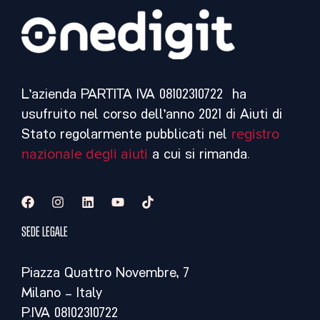
L’azienda PARTITA IVA 08102310722 ha
usufruito nel corso dell’anno 2021 di Aiuti di
Stato regolarmente pubblicati nel
registro
nazionale degli aiuti
a cui si rimanda.
Sede legale
Piazza Quattro Novembre, 7
Milano – Italy
P.IVA 08102310722