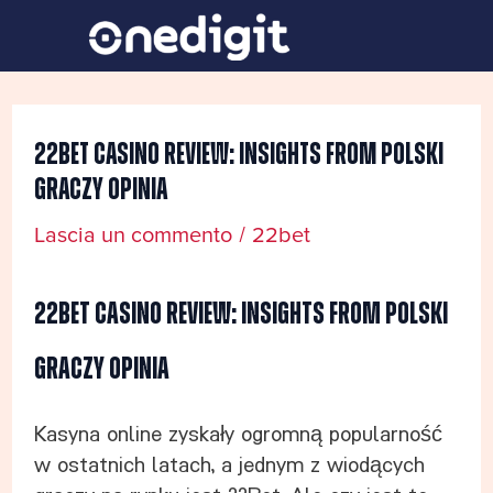
Vai
Navigazione
al
articoli
contenuto
22Bet Casino Review: Insights from Polski
Graczy Opinia
Lascia un commento
/
22bet
22Bet Casino Review: Insights from Polski
Graczy Opinia
Kasyna online zyskały ogromną popularność
w ostatnich latach, a jednym z wiodących