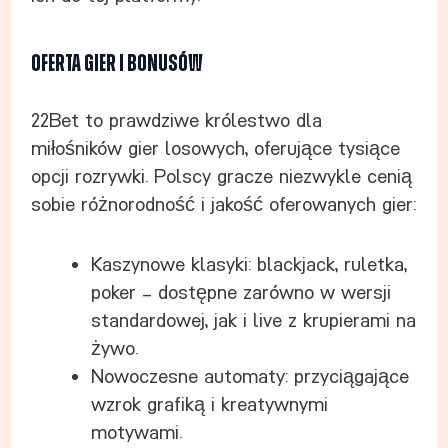
Oferta gier i bonusów
22Bet to prawdziwe królestwo dla
miłośników gier losowych, oferujące tysiące
opcji rozrywki. Polscy gracze niezwykle cenią
sobie różnorodność i jakość oferowanych gier:
Kaszynowe klasyki: blackjack, ruletka,
poker – dostępne zarówno w wersji
standardowej, jak i live z krupierami na
żywo.
Nowoczesne automaty: przyciągające
wzrok grafiką i kreatywnymi
motywami.