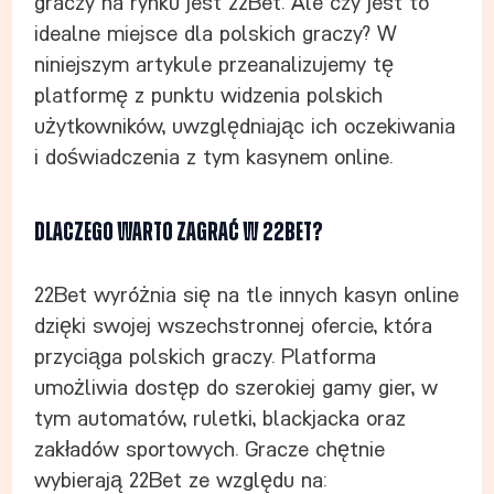
graczy na rynku jest 22Bet. Ale czy jest to
idealne miejsce dla polskich graczy? W
niniejszym artykule przeanalizujemy tę
platformę z punktu widzenia polskich
użytkowników, uwzględniając ich oczekiwania
i doświadczenia z tym kasynem online.
Dlaczego warto zagrać w 22Bet?
22Bet wyróżnia się na tle innych kasyn online
dzięki swojej wszechstronnej ofercie, która
przyciąga polskich graczy. Platforma
umożliwia dostęp do szerokiej gamy gier, w
tym automatów, ruletki, blackjacka oraz
zakładów sportowych. Gracze chętnie
wybierają 22Bet ze względu na: