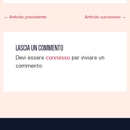
←
Articolo precedente
Articolo successivo
→
Lascia un commento
Devi essere
connesso
per inviare un
commento.