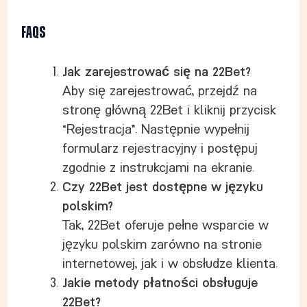
FAQs
Jak zarejestrować się na 22Bet?
Aby się zarejestrować, przejdź na
stronę główną 22Bet i kliknij przycisk
“Rejestracja”. Następnie wypełnij
formularz rejestracyjny i postępuj
zgodnie z instrukcjami na ekranie.
Czy 22Bet jest dostępne w języku
polskim?
Tak, 22Bet oferuje pełne wsparcie w
języku polskim zarówno na stronie
internetowej, jak i w obsłudze klienta.
Jakie metody płatności obsługuje
22Bet?