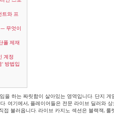
먼트와 프
사 — 무엇이
단폴 제재
인 계정
금’ 방법입
 게임을 하는 짜릿함이 살아있는 영역입니다. 단지 게
다. 여기에서, 플레이어들은 전문 라이브 딜러와 
접 불러옵니다. 라이브 카지노 섹션은 블랙잭, 룰렛