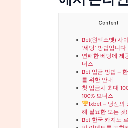
Content
Bet(원엑스벳) 사
‘세팅’ 방법입니다
연패한 베팅에 제
너스
Bet 입금 방법 –
를 위한 안내
첫 입금시 최대 100
100% 보너스
1xbet – 당신
해 필요한 모든 것!
Bet 한국 카지노 
의 이벤트를 포함