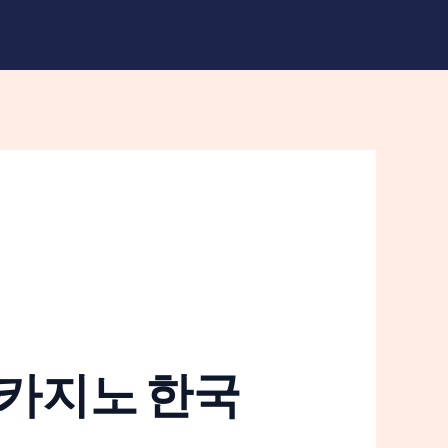
인 카지노 한국