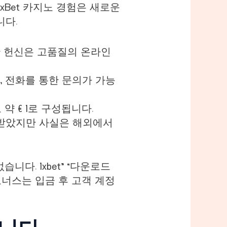
xBet 카지노 경험은 새로운
다.
한 헌신은 고품질의 온라인
, 전화를 통한 문의가 가능
 € 1로 구성됩니다.
받았지만 사실은 해외에서
다. 1xbet” “다운로드
너스는 입금 후 고객 계정