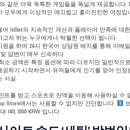
와 같은 더욱 독특한 게임들을 폭넓게 제공합니다. 1
 모두에게 이상적인 매끄럽고 흥미진진한 여정입니
어 1xBet의 지속적인 개선과 플레이어 만족에 대
하고자 하는 누구에게나 탁월한 선택이 됩니다.
원을 하며 24시 한국어 상담원 배치를 통해 이메일
 및 답변이 매우 신속하다.
최소 금액은 특정 옵션에 따라 다르지만 일반적으로 약
제공하기 시작하면서 유저들에게 인기를 얻어 인정
 사실.
트를 받고 스포츠로 잔액을 이동해 사용하실 수 없습니
나 App Store에서는 사용할 수 없지만 간단합니다.
보
40, 1000 KRW 입니다.