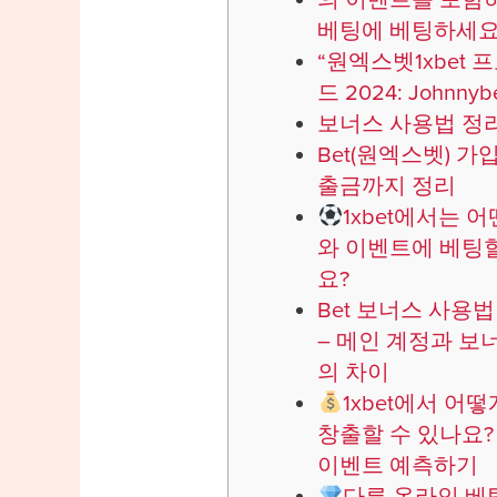
베팅에 베팅하세
“원엑스벳1xbet 
드 2024: Johnnybe
보너스 사용법 정
Bet(원엑스벳) 가
출금까지 정리
1xbet에서는 
와 이벤트에 베팅할
요?
Bet 보너스 사용
– 메인 계정과 보
의 차이
1xbet에서 어
창출할 수 있나요?
이벤트 예측하기
다른 온라인 베