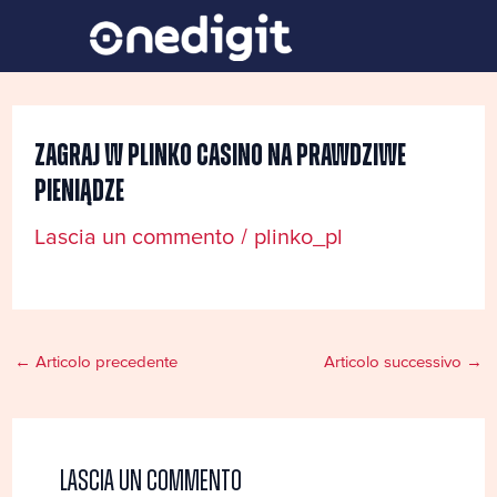
Vai
Navigazione
al
articoli
contenuto
Zagraj W Plinko Casino Na Prawdziwe
Pieniądze
Lascia un commento
/
plinko_pl
←
Articolo precedente
Articolo successivo
→
Lascia un commento