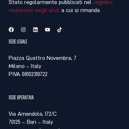
Stato regolarmente pubblicati nel
registro
nazionale degli aiuti
a cui si rimanda.
Sede legale
Piazza Quattro Novembre, 7
Milano – Italy
P.IVA 08102310722
Sede operativa
Via Amendola, 172/C
70125 – Bari – Italy