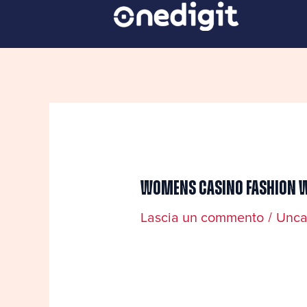
Vai
Navigazione
al
articoli
contenuto
Womens Casino Fashion W
Lascia un commento
/
Unca