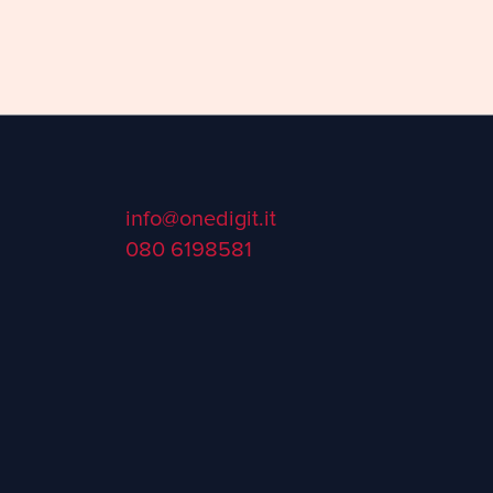
info@onedigit.it
080 6198581