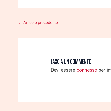
←
Articolo precedente
Lascia un commento
Devi essere
connesso
per in