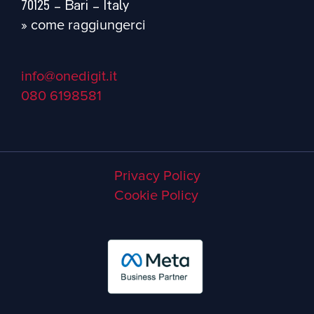
70125 – Bari – Italy
» come raggiungerci
info@onedigit.it
080 6198581
Privacy Policy
Cookie Policy