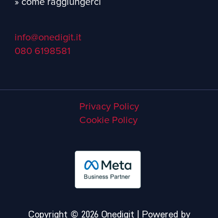
» come raggiungerci
info@onedigit.it
080 6198581
Privacy Policy
Cookie Policy
Copyright © 2026 Onedigit | Powered by