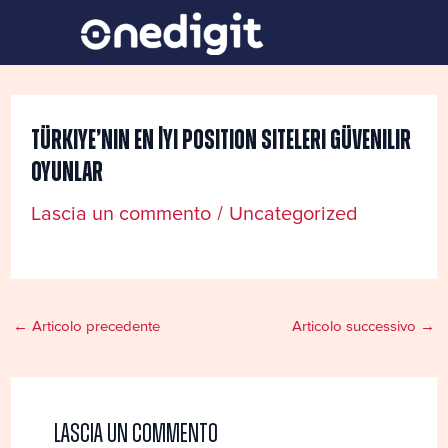
Vai
Navigazione
al
articoli
contenuto
Türkiye’nin En İyi Position Siteleri Güvenilir
Oyunlar
Lascia un commento
/
Uncategorized
←
Articolo precedente
Articolo successivo
→
Lascia un commento