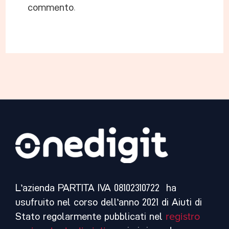
commento.
L’azienda PARTITA IVA 08102310722 ha
usufruito nel corso dell’anno 2021 di Aiuti di
Stato regolarmente pubblicati nel
registro