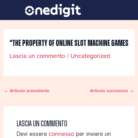
Vai
Navigazione
al
articoli
contenuto
“The Property Of Online Slot Machine Games
Lascia un commento
/
Uncategorized
←
Articolo precedente
Articolo successivo
→
Lascia un commento
Devi essere
connesso
per inviare un