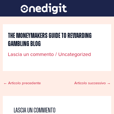
Vai
Navigazione
al
articoli
contenuto
The Moneymakers Guide To Rewarding
Gambling Blog
Lascia un commento
/
Uncategorized
←
Articolo precedente
Articolo successivo
→
Lascia un commento