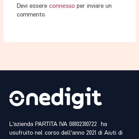
Devi essere
connesso
per inviare un
commento.
L’azienda PARTITA IVA 08102310722 ha
usufruito nel corso dell’anno 2021 di Aiuti di