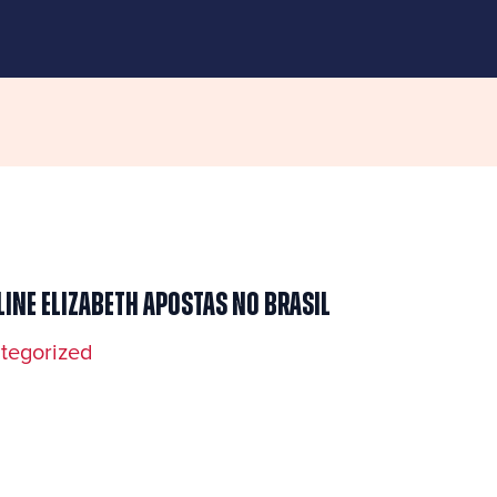
line Elizabeth Apostas No Brasil
tegorized