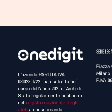
Sede leg
Piazza 
Milano 
L’azienda PARTITA IVA
P.IVA 0
08102310722 ha usufruito nel
corso dell’anno 2021 di Aiuti di
Stato regolarmente pubblicati
nel
registro nazionale degli
aiuti
a cui si rimanda.