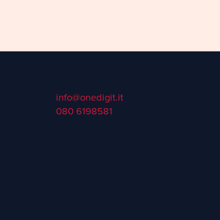
info@onedigit.it
080 6198581