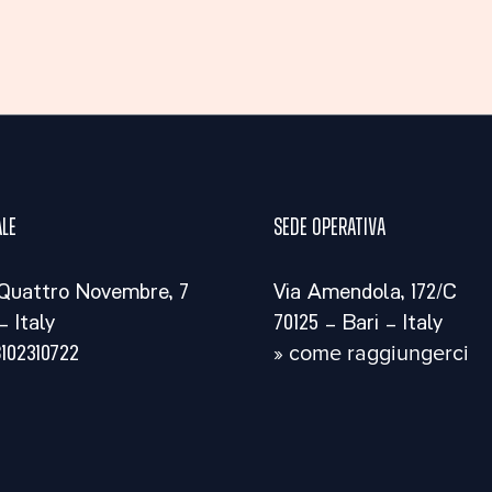
ale
Sede operativa
Quattro Novembre, 7
Via Amendola, 172/C
– Italy
70125 – Bari – Italy
8102310722
» come raggiungerci