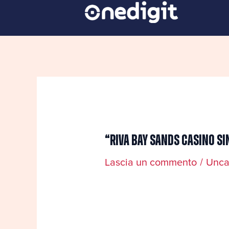
Vai
Navigazione
al
articoli
contenuto
“Riva Bay Sands Casino S
Lascia un commento
/
Unca