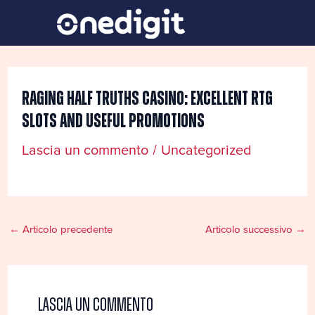
Vai
Navigazione
al
articoli
contenuto
Raging Half Truths Casino: Excellent Rtg
Slots And Useful Promotions
Lascia un commento
/
Uncategorized
←
Articolo precedente
Articolo successivo
→
Lascia un commento