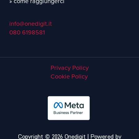
» come raggiungerci
info@onedigit.it
080 6198581
Privacy Policy
Cookie Policy
Copyright © 2026 Onedigit | Powered by