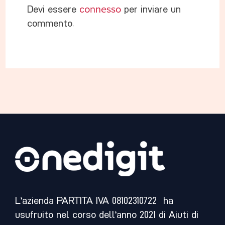
Devi essere
connesso
per inviare un
commento.
L’azienda PARTITA IVA 08102310722 ha
usufruito nel corso dell’anno 2021 di Aiuti di