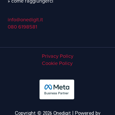
» come raggiungerci
info@onedigit.it
080 6198581
Privacy Policy
Cookie Policy
Copyright © 2026 Onedigit | Powered by