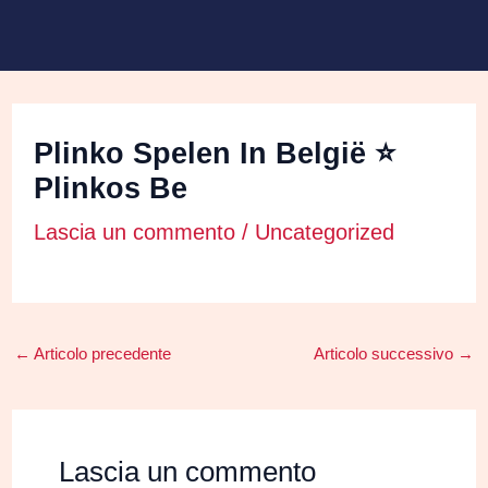
Vai
Navigazione
al
articoli
contenuto
Plinko Spelen In België ⭐
Plinkos Be
Lascia un commento
/
Uncategorized
←
Articolo precedente
Articolo successivo
→
Lascia un commento