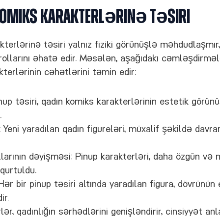
Komiks Karakterlərinə Təsiri
terlərinə təsiri yalnız fiziki görünüşlə məhdudlaşmır
və rollarını əhatə edir. Məsələn, aşağıdakı cəmləşdirməl
terlərinin cəhətlərini təmin edir:
inup təsiri, qadın komiks karakterlərinin estetik görü
.
 Yeni yaradılan qadın figureləri, müxalif şəkildə davra
larının dəyişməsi: Pinup karakterləri, daha özgün və 
qurtuldu.
ər bir pinup təsiri altında yaradılan figura, dövrünün 
ir.
lər, qadınlığın sərhədlərini genişləndirir, cinsiyyət a