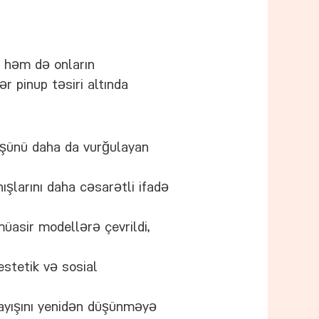
, həm də onların
ər pinup təsiri altında
nüşünü daha da vurğulayan
nışlarını daha cəsarətli ifadə
müasir modellərə çevrildi,
estetik və sosial
nlayışını yenidən düşünməyə