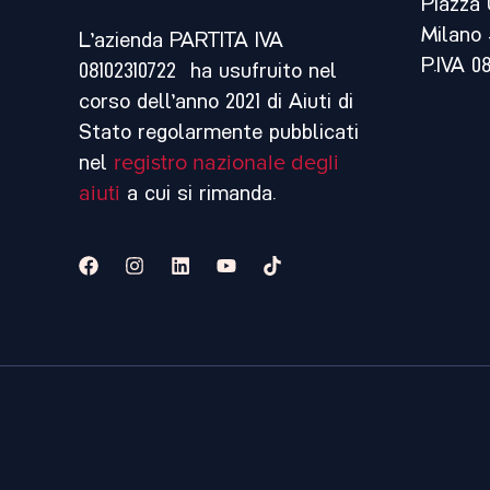
Piazza 
Milano 
L’azienda PARTITA IVA
P.IVA 0
08102310722 ha usufruito nel
corso dell’anno 2021 di Aiuti di
Stato regolarmente pubblicati
nel
registro nazionale degli
aiuti
a cui si rimanda.