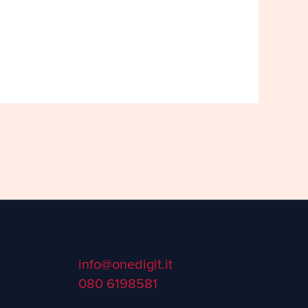
info@onedigit.it
080 6198581