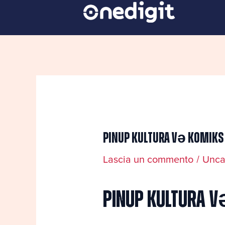
Vai
Navigazione
al
articoli
contenuto
Pinup Kultura və Komiks
Lascia un commento
/
Unca
Pinup Kultura v