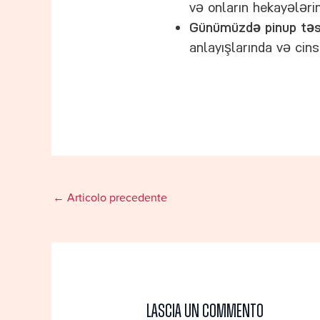
və onların hekayələrin
Günümüzdə pinup təsi
anlayışlarında və cins
←
Articolo precedente
Lascia un commento