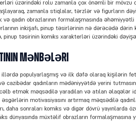
terləri üzərindəki rolu zamanla çox önəmli bir mövzu o
aşlayaraq, zamanla stiqlalar, tərzlər və figurların dəy
ik və qadın obrazlarının formalaşmasında əhəmiyyətli b
larının inkişafı, pinup təsirlərinin nə dərəcədə dərin 
 pinup təsirinin komiks xarakterləri üzərindəki dəyişə
tinin Mənbələri
 illərdə populyarlaşmış və ilk dəfə olaraq kişilərin fe
 və cazibədar qadınların mədəniyyətdə yerini tutmasını
ni cəlb etmək məqsədilə yaradılan və atılan əlaqələr 
 əsgərlərin motivasiyasını artırmaq məqsədilə qadınlar
ları, daha sonraları komiks və digər dövrü yayınlarda 
miks dünyasında müxtəlif obrazların formalaşmasına 