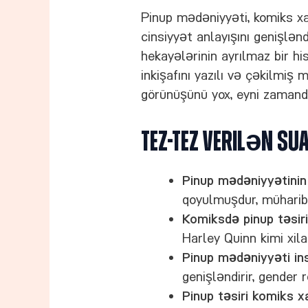
Pinup mədəniyyəti, komiks xa
cinsiyyət anlayışını genişlənd
hekayələrinin ayrılmaz bir hi
inkişafını yazılı və çəkilmiş 
görünüşünü yox, eyni zamanda
Tez-tez Verilən Sua
Pinup mədəniyyətinin 
qoyulmuşdur, müharib
Komiksdə pinup təsir
Harley Quinn kimi xila
Pinup mədəniyyəti ins
genişləndirir, gender r
Pinup təsiri komiks x