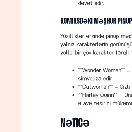
dəvət edir.
Komiksdəki Məşhur Pinup
Yüzilliklər ərzində pinup məd
yalnız karakterlərin görünüşü
yolla, bir çox karakter fərql
**Wonder Woman** – 
simvolizə edir.
**Catwoman** – Gizli bi
**Harley Quinn** – On
əlavə təsirini mükəmm
Nəticə