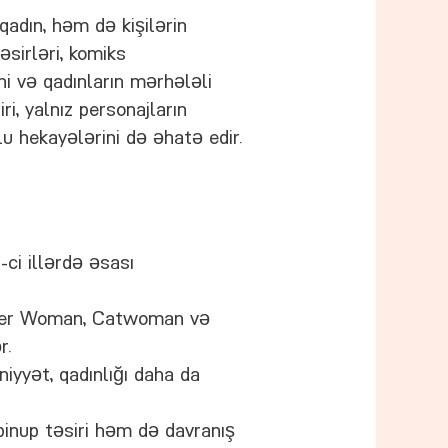
adın, həm də kişilərin
əsirləri, komiks
ni və qadınların mərhələli
ri, yalnız personajların
u hekayələrini də əhatə edir.
ci illərdə əsası
er Woman, Catwoman və
r.
yyət, qadınlığı daha da
pinup təsiri həm də davranış