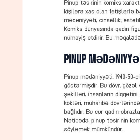
Pinup təsirinin komiks xarak
kişilərə xas olan fetişlərlə b
mədəniyyəti, cinsellik, estet
Komiks dünyasında qadın figur
nümayiş etdirir. Bu məqalədə,
Pinup Mədəniyyə
Pinup mədəniyyəti, 1940-50-ci
göstərmişdir. Bu dövr, gözəl
şəkilləri, insanların diqqəti
kökləri, müharibə dövrlərində
bağlıdır. Bu cür qadın obraz
Nəticədə, pinup təsirinin ko
söyləmək mümkündür.