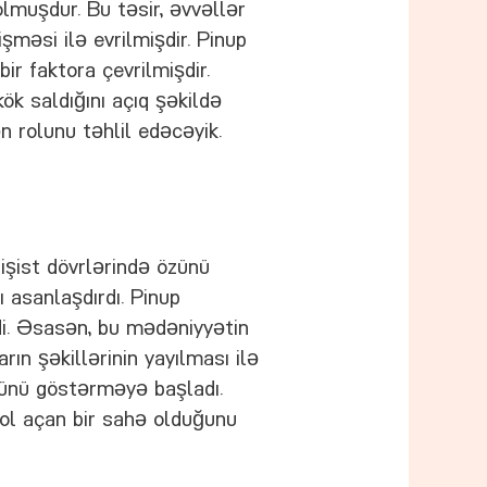
lmuşdur. Bu təsir, əvvəllər
işməsi ilə evrilmişdir. Pinup
ir faktora çevrilmişdir.
kök saldığını açıq şəkildə
n rolunu təhlil edəcəyik.
tişist dövrlərində özünü
 asanlaşdırdı. Pinup
idi. Əsasən, bu mədəniyyətin
ın şəkillərinin yayılması ilə
özünü göstərməyə başladı.
yol açan bir sahə olduğunu