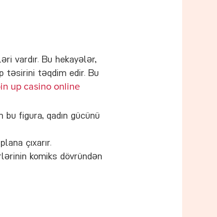
əri vardır. Bu hekayələr,
p təsirini təqdim edir. Bu
in up casino online
bu figura, qadın gücünü
plana çıxarır.
rlərinin komiks dövründən