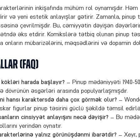
rakterlərinin inkişafında mühüm rol oynamışdır. Həm q
irir və yeni estetik anlayışlar gətirir. Zamanla, pinup t
ssəsinə çevrilmişdir. Bu, cəmiyyətin dəyişən dəyərləri
mətndə əks etdirir. Komikslərə tətbiq olunan pinup təsi
 onların mübarizələrini, məqsədlərini və dopamin dol
llar (FAQ)
kökləri harada başlayır?
— Pinup mədəniyyəti 1940-50-
ə dövrünün əsgərləri arasında populyarlaşmışdır.
ini hansı karaktersdə daha çox görmək olur?
— Wond
skar figurlar pinup təsirini güclü şəkildə təmsil edirlə
anların cinsiyyət anlayışını necə dəyişir?
— Bu mədəni
ollarını yerindən oynatır.
arakterlərinə yalnız görünüşdənmi ibarətdir?
— Xeyr, 