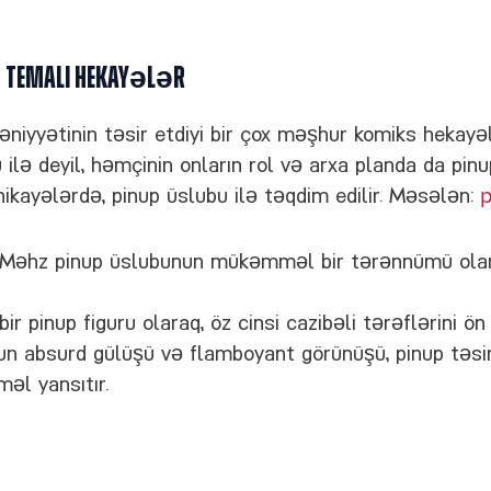
 Temalı Hekayələr
əniyyətinin təsir etdiyi bir çox məşhur komiks hekayəl
 ilə deyil, həmçinin onların rol və arxa planda da pinu
i hikayələrdə, pinup üslubu ilə təqdim edilir. Məsələn:
p
Məhz pinup üslubunun mükəmməl bir tərənnümü olan 
r pinup figuru olaraq, öz cinsi cazibəli tərəflərini ön 
un absurd gülüşü və flamboyant görünüşü, pinup təsi
əl yansıtır.