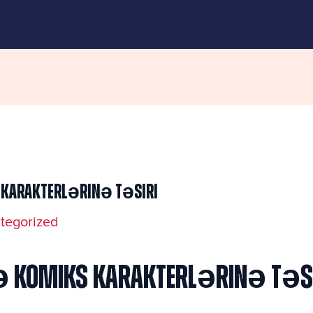
 Karakterlərinə Təsiri
tegorized
ə Komiks Karakterlərinə Təs