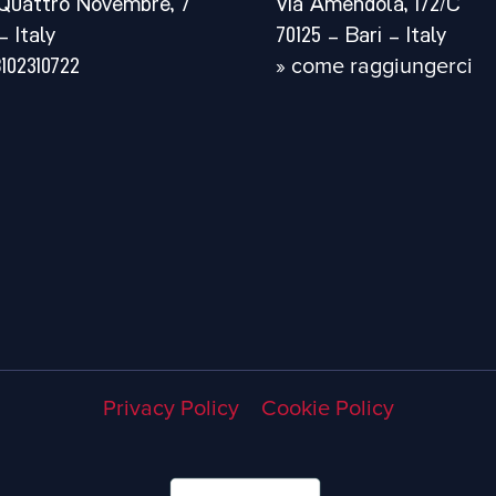
Quattro Novembre, 7
Via Amendola, 172/C
– Italy
70125 – Bari – Italy
8102310722
» come raggiungerci
Privacy Policy
Cookie Policy