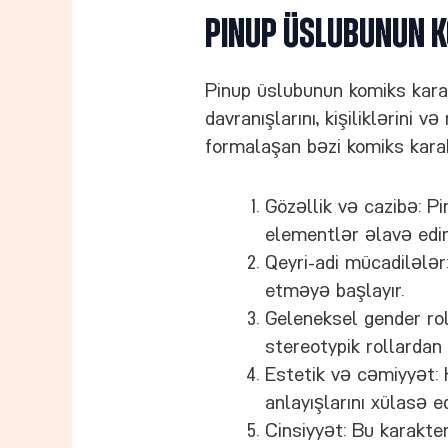
Pinup Üslubunun 
Pinup üslubunun komiks karak
davranışlarını, kişiliklərini 
formalaşan bəzi komiks karak
Gözəllik və cazibə: P
elementlər əlavə edir
Qeyri-adi mücadilələr:
etməyə başlayır.
Geleneksel gender rol
stereotypik rollardan 
Estetik və cəmiyyət: H
anlayışlarını xülasə ed
Cinsiyyət: Bu karakter