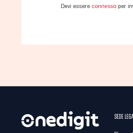
Devi essere
connesso
per in
Sede leg