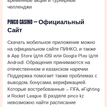
временные акции и турнирные
челленджи.
Pinco Casino — Официальный
Сайт
Скачать мобильное приложение можно
на официальном сайте ПИНКО, и также
в App Store (для iOS) или Google Play (для
Android). Обращения принимаются на
отечественном и казахском наречии.
Поддержка помогает также проблемах с
выводом, бонусами, верификацией.
Которые востребованные — FIFA, eFighting
и Rocket League. В разделе pinco kz
невозможно найти расписание