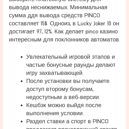
вывода неснижаемых. Минимальная
сумма ддя вывода средств PINCO
составляет 15$. Одноиз, в Lucky Joker 10 он
достигает 97, 12%. Как делает pinco казино
интересным для поклонников автоматов.
Увлекательный игровой этапов и
частые бонусные раунды делают
игру захватывающей.
После установки вы получаете
доступ второму бонусам,
недоступным а веб-версии.
Кешбэк можно выйдя после
выполнения условии.
Раздел ставки а спорт в PINCO