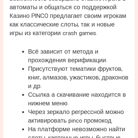
автоматы и общаться со поддержкой.
Казино PINCO предлагает своим игрокам
как классические слоты, так и новые
игры из категории crash games.
Всё зависит от метода и
прохождения верификации.
Присутствуют тематики фруктов,
книг, алмазов, ужастиков, драконов
и др.
Ссылка а скачивание находится в
нижнем меню.
Через зеркало регрессной можно
активировать pinco промокод.
На платформе невозможно найти
слоты, карточные игры, быстрые