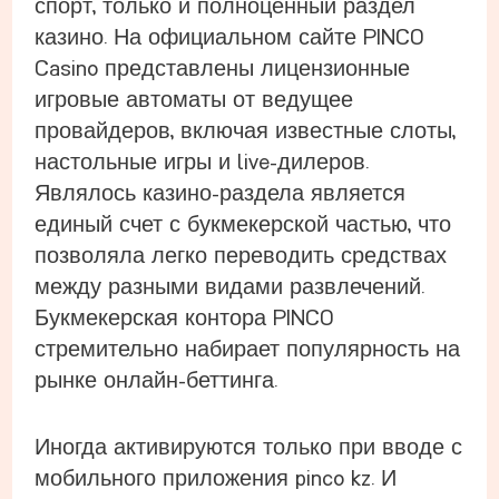
спорт, только и полноценный раздел
казино. На официальном сайте PINCO
Casino представлены лицензионные
игровые автоматы от ведущее
провайдеров, включая известные слоты,
настольные игры и live-дилеров.
Являлось казино-раздела является
единый счет с букмекерской частью, что
позволяла легко переводить средствах
между разными видами развлечений.
Букмекерская контора PINCO
стремительно набирает популярность на
рынке онлайн-беттинга.
Иногда активируются только при вводе с
мобильного приложения pinco kz. И