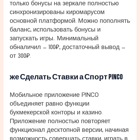
только бонусы на зеркале полностью
синхронизированы киромарусом
основной платформой. Можно пополнять
баланс, использовать бонусы и
запускать игры.. Минимальный
обналичил — 100₽, достаточный вывод —
от 300₽.
же Сделать Ставки а Спорт Pinco
Мобильное приложение PINCO
объединяет равно функции
букмекерской конторы и казино.
Приложение полностью повторяет
функционал десктопной версии, начиная
возможность совершать ставки, играть в