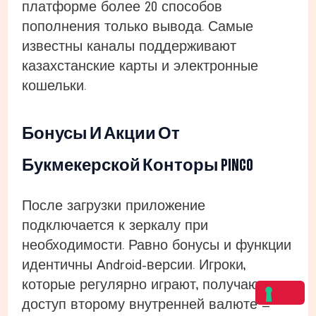
платформе более 20 способов
пополнения только вывода. Самые
известны каналы поддерживают
казахстанские карты и электронные
кошельки.
Бонусы И Акции От
Букмекерской Конторы Pinco
После загрузки приложение
подключается к зеркалу при
необходимости. Равно бонусы и функции
идентичны Android-версии. Игроки,
которые регулярно играют, получают
доступ второму внутренней валюте —