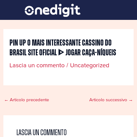
Vai
Navigazione
al
articoli
contenuto
Pin Up O Mais Interessante Cassino Do
Brasil Site Oficial ᐈ Jogar Caça-níqueis
Lascia un commento
/
Uncategorized
←
Articolo precedente
Articolo successivo
→
Lascia un commento