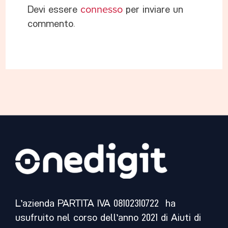
Devi essere
connesso
per inviare un
commento.
L’azienda PARTITA IVA 08102310722 ha
usufruito nel corso dell’anno 2021 di Aiuti di