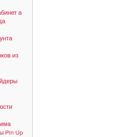
абинет а
да
унта
ков из
айдеры
ости
амма
ы Pin Up