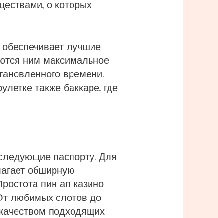
ществами, о которых
о обеспечивает лучшие
уются ним максимальное
становленного времени.
улетке также баккаре, где
 следующие паспорту. Для
длагает обширную
Простота пин ап казино
От любимых слотов до
 качеством подходящих