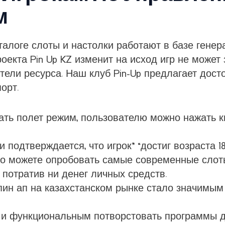
м
алоге слоты и настолки работают в базе генер
оекта Pin Up KZ изменит на исход игр не может
тели ресурса. Наш клуб Pin-Up предлагает дос
орт.
ать полет режим, пользователю можно нажать к
 подтверждается, что игрок” “достиг возраста 18
но можете опробовать самые современные слот
 потратив ни денег личных средств.
пин ап на казахстанском рынке стало значимы
 и функциональным потворстовать программы 