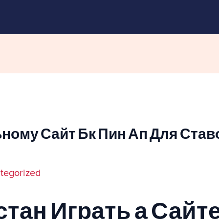
альному Сайт Бк Пин Ап Для Став
tegorized
ахстан Играть а Сайт