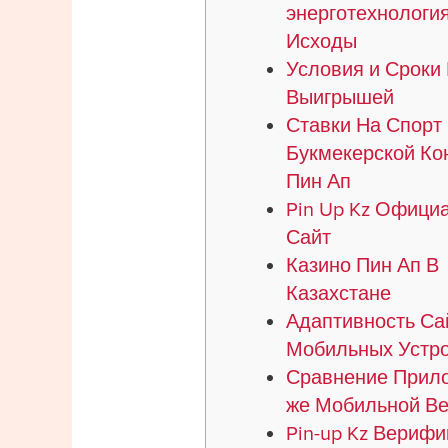
энерготехнологи
Исходы
Условия и Сроки
Выигрышей
Ставки На Спорт
Букмекерской Ко
Пин Ап
Pin Up Kz Офици
Сайт
Казино Пин Ап В
Казахстане
Адаптивность Са
Мобильных Устр
Сравнение Прил
же Мобильной В
Pin-up Kz Вериф