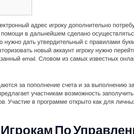
лектронный адрес игроку дополнительно потреб
о помощи в дальнейшем сделано осуществляться
ю нужно дать утвердительный с правилами букм
вторизовать новый аккаунт игроку нужно перейт
занный email. Словом из самых известных онла
ются за пополнение счета и за выполнению за
 предлагает участникам возможность заполучит
в. Участие в программе открыто как для личных
 Игрокам По Управле