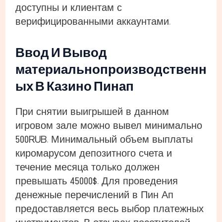
доступны и клиентам с
верифицированными аккаунтами.
Ввод И Вывод
материальнопроизводственн
ых В Казино Пинап
При снятии выигрышей в данном
игровом зале можно вывел минимально
500RUB. Минимальный объем выплаты
киромарусом депозитного счета и
течение месяца только должен
превышать 45000$. Для проведения
денежные перечислений в Пин Ап
предоставляется весь выбор платежных