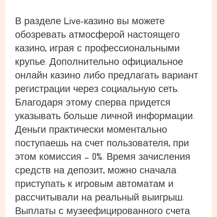
В разделе Live-казино вы можете
обозревать атмосферой настоящего
казино, играя с профессиональными
крупье. Дополнительно официальное
онлайн казино либо предлагать вариант
регистрации через социальную сеть.
Благодаря этому сперва придется
указывать больше личной информации.
Деньги практически моментально
поступаешь на счет пользователя, при
этом комиссия – 0%. Время зачисления
средств на депозит, можно сначала
приступать к игровым автоматам и
рассчитывали на реальный выигрыш.
Выплаты с музеефицированного счета