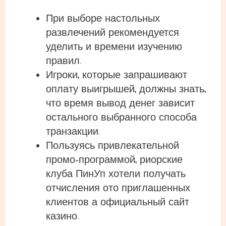
При выборе настольных
развлечений рекомендуется
уделить и времени изучению
правил.
Игроки, которые запрашивают
оплату выигрышей, должны знать,
что время вывод денег зависит
остального выбранного способа
транзакции.
Пользуясь привлекательной
промо-программой, риорские
клуба ПинУп хотели получать
отчисления ото приглашенных
клиентов а официальный сайт
казино.