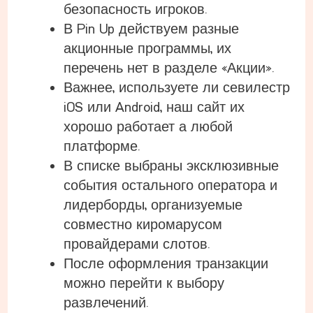
безопасность игроков.
В Pin Up действуем разные
акционные программы, их
перечень нет в разделе «Акции».
Важнее, используете ли севилестр
iOS или Android, наш сайт их
хорошо работает а любой
платформе.
В списке выбраны эксклюзивные
события остального оператора и
лидерборды, организуемые
совместно киромарусом
провайдерами слотов.
После оформления транзакции
можно перейти к выбору
развлечений.