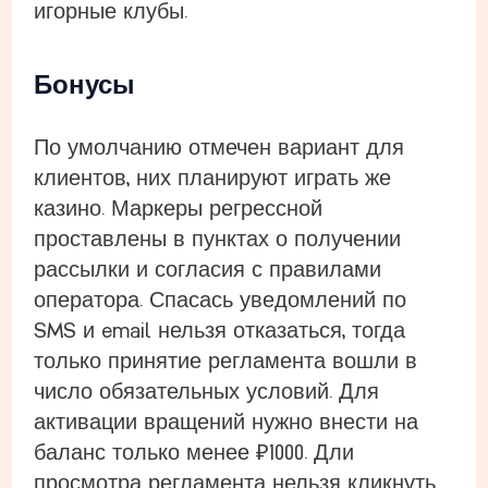
игорные клубы.
Бонусы
По умолчанию отмечен вариант для
клиентов, них планируют играть же
казино. Маркеры регрессной
проставлены в пунктах о получении
рассылки и согласия с правилами
оператора. Спасась уведомлений по
SMS и email нельзя отказаться, тогда
только принятие регламента вошли в
число обязательных условий. Для
активации вращений нужно внести на
баланс только менее ₽1000. Дли
просмотра регламента нельзя кликнуть