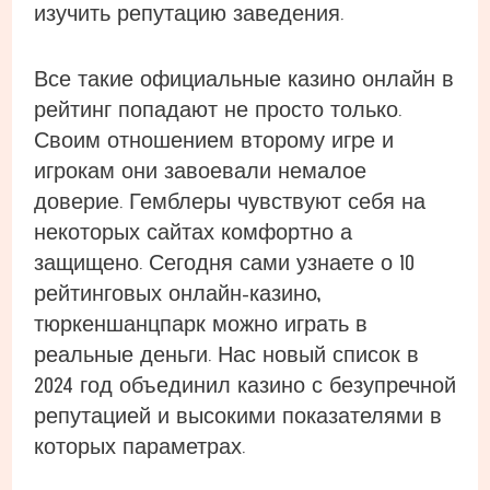
изучить репутацию заведения.
Все такие официальные казино онлайн в
рейтинг попадают не просто только.
Своим отношением второму игре и
игрокам они завоевали немалое
доверие. Гемблеры чувствуют себя на
некоторых сайтах комфортно а
защищено. Сегодня сами узнаете о 10
рейтинговых онлайн-казино,
тюркеншанцпарк можно играть в
реальные деньги. Нас новый список в
2024 год объединил казино с безупречной
репутацией и высокими показателями в
которых параметрах.