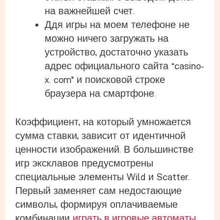
на важнейшей счет.
Ддя игры на моем телефоне не
можно ничего загружать на
устройство, достаточно указать
адрес официального сайта “casino-
x. com” и поисковой строке
браузера на смартфоне.
Коэффициент, на который умножается
сумма ставки, зависит от идентичной
ценности изображений. В большинстве
игр эксклавов предусмотрены
специальные элементы Wild и Scatter.
Первый заменяет сам недостающие
символы, формируя оплачиваемые
комбинации
играть в игровые автоматы