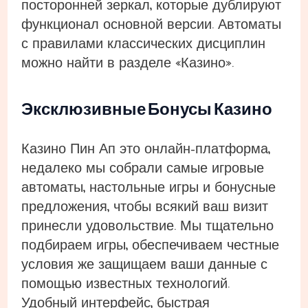
посторонней зеркал, которые дублируют
функционал основной версии. Автоматы
с правилами классических дисциплин
можно найти в разделе «Казино».
Эксклюзивные Бонусы Казино
Казино Пин Ап это онлайн-платформа,
недалеко мы собрали самые игровые
автоматы, настольные игры и бонусные
предложения, чтобы всякий ваш визит
принесли удовольствие. Мы тщательно
подбираем игры, обеспечиваем честные
условия же защищаем ваши данные с
помощью известных технологий.
Удобный интерфейс, быстрая