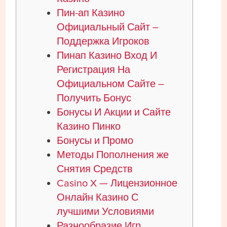
Пин-ап Казино
Официальный Сайт –
Поддержка Игроков
Пинап Казино Вход И
Регистрация На
Официальном Сайте –
Получить Бонус
Бонусы И Акции и Сайте
Казино Пинко
Бонусы и Промо
Методы Пополнения же
Снятия Средств
Casino X — Лицензионное
Онлайн Казино С
лучшими Условиями
Разнообразие Игр