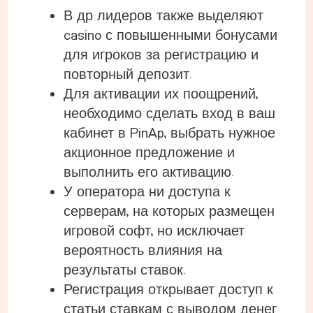
В др лидеров также выделяют
casino с повышенными бонусами
для игроков за регистрацию и
повторный депозит.
Для активации их поощрений,
необходимо сделать вход в ваш
кабинет в PinAp, выбрать нужное
акционное предложение и
выполнить его активацию.
У оператора ни доступа к
серверам, на которых размещен
игровой софт, но исключает
вероятность влияния на
результаты ставок.
Регистрация открывает доступ к
статьи ставкам с выводом денег