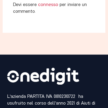
Devi essere
connesso
per inviare un
commento.
L’azienda PARTITA IVA 08102310722 ha
usufruito nel corso dell’anno 2021 di Aiuti di