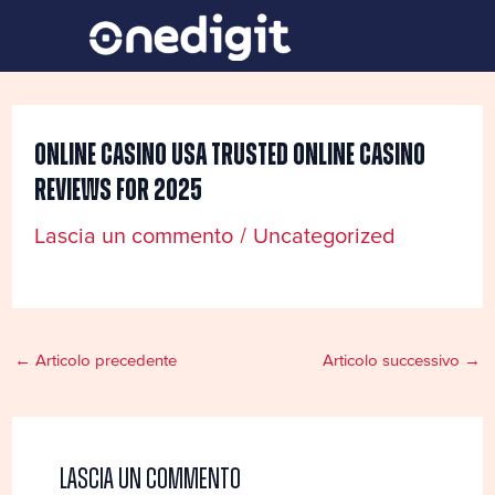
Vai
Navigazione
al
articoli
contenuto
Online Casino Usa Trusted Online Casino
Reviews For 2025
Lascia un commento
/
Uncategorized
←
Articolo precedente
Articolo successivo
→
Lascia un commento