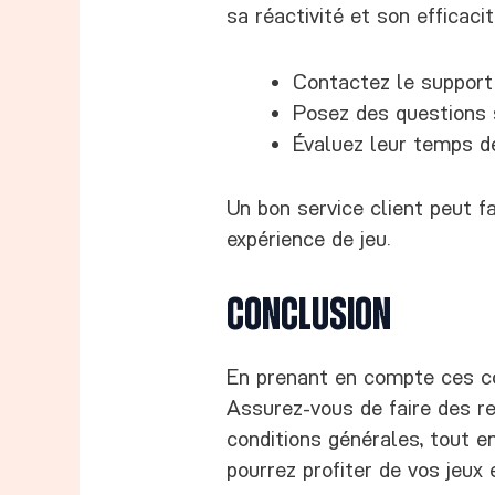
sa réactivité et son efficaci
Contactez le support 
Posez des questions 
Évaluez leur temps d
Un bon service client peut f
expérience de jeu.
Conclusion
En prenant en compte ces con
Assurez-vous de faire des r
conditions générales, tout en
pourrez profiter de vos jeux e