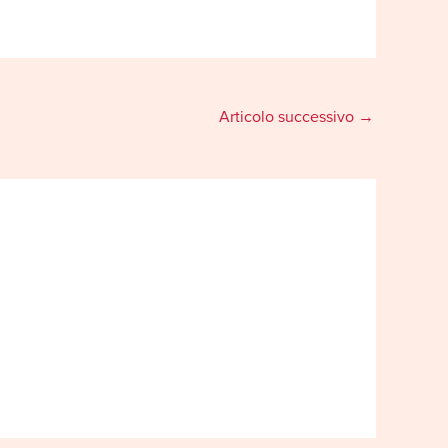
Articolo successivo
→