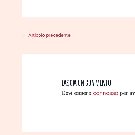
←
Articolo precedente
Lascia un commento
Devi essere
connesso
per in