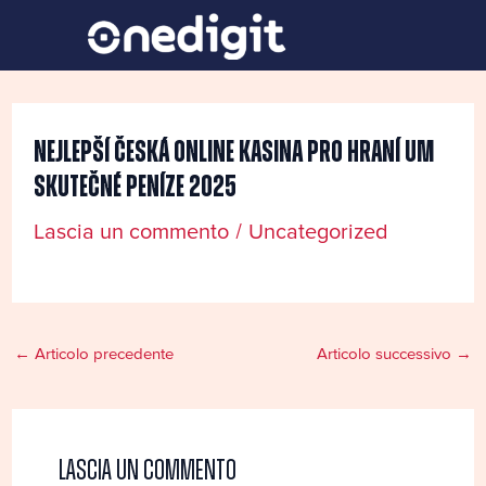
Vai
Navigazione
al
articoli
contenuto
Nejlepší Česká Online Kasina Pro Hraní Um
Skutečné Peníze 2025
Lascia un commento
/
Uncategorized
←
Articolo precedente
Articolo successivo
→
Lascia un commento