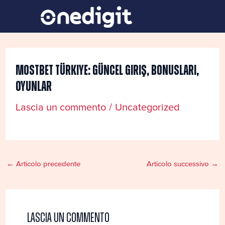
Vai
Navigazione
al
articoli
contenuto
Mostbet Türkiye: Güncel Giriş, Bonusları,
Oyunlar
Lascia un commento
/
Uncategorized
←
Articolo precedente
Articolo successivo
→
Lascia un commento