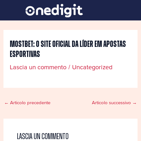
Vai
Navigazione
al
articoli
contenuto
Mostbet: O Site Oficial Da Líder Em Apostas
Esportivas
Lascia un commento
/
Uncategorized
←
Articolo precedente
Articolo successivo
→
Lascia un commento