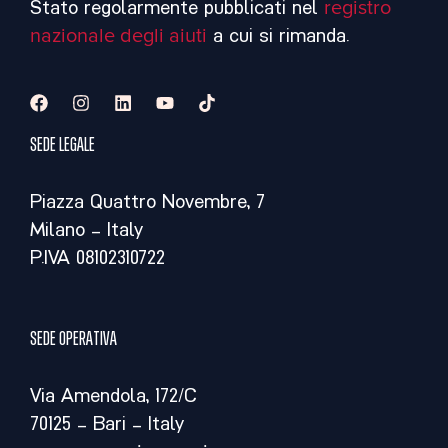
Stato regolarmente pubblicati nel
registro
nazionale degli aiuti
a cui si rimanda.
Sede legale
Piazza Quattro Novembre, 7
Milano – Italy
P.IVA 08102310722
Sede operativa
Via Amendola, 172/C
70125 – Bari – Italy