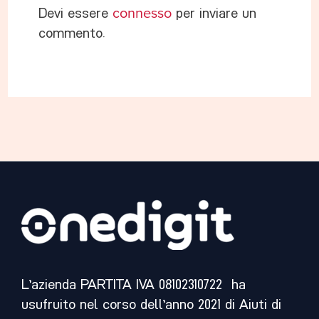
Devi essere
connesso
per inviare un
commento.
L’azienda PARTITA IVA 08102310722 ha
usufruito nel corso dell’anno 2021 di Aiuti di