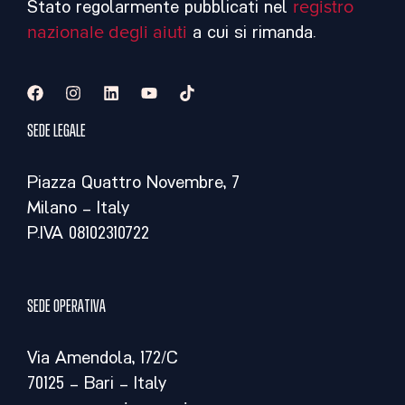
Stato regolarmente pubblicati nel
registro
nazionale degli aiuti
a cui si rimanda.
Sede legale
Piazza Quattro Novembre, 7
Milano – Italy
P.IVA 08102310722
Sede operativa
Via Amendola, 172/C
70125 – Bari – Italy