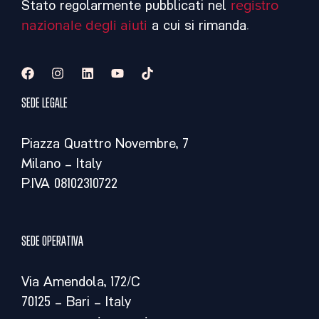
Stato regolarmente pubblicati nel
registro
nazionale degli aiuti
a cui si rimanda.
Sede legale
Piazza Quattro Novembre, 7
Milano – Italy
P.IVA 08102310722
Sede operativa
Via Amendola, 172/C
70125 – Bari – Italy