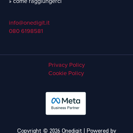
» come raggiungerci
info@onedigit.it
080 6198581
Privacy Policy
Cookie Policy
Copyright © 2026 Onedigit | Powered by