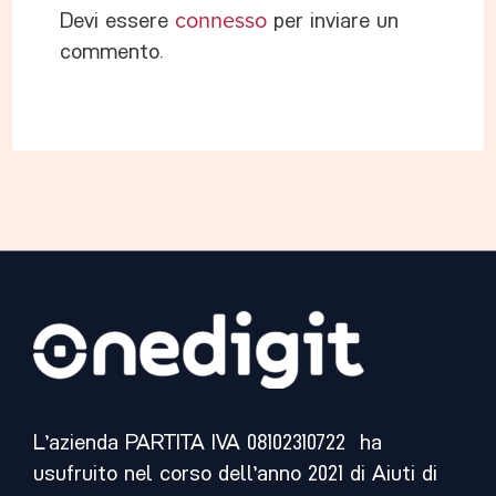
Devi essere
connesso
per inviare un
commento.
L’azienda PARTITA IVA 08102310722 ha
usufruito nel corso dell’anno 2021 di Aiuti di