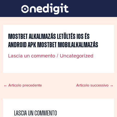
Vai
Navigazione
al
articoli
contenuto
Mostbet Alkalmazás Letöltés Ios És
Android Apk Mostbet Mobilalkalmazás
Lascia un commento
/
Uncategorized
←
Articolo precedente
Articolo successivo
→
Lascia un commento