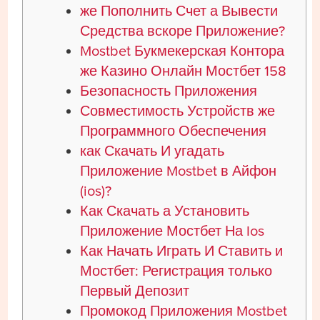
же Пополнить Счет а Вывести
Средства вскоре Приложение?
Mostbet Букмекерская Контора
же Казино Онлайн Мостбет 158
Безопасность Приложения
Совместимость Устройств же
Программного Обеспечения
как Скачать И угадать
Приложение Mostbet в Айфон
(ios)?
Как Скачать а Установить
Приложение Мостбет На Ios
Как Начать Играть И Ставить и
Мостбет: Регистрация только
Первый Депозит
Промокод Приложения Mostbet