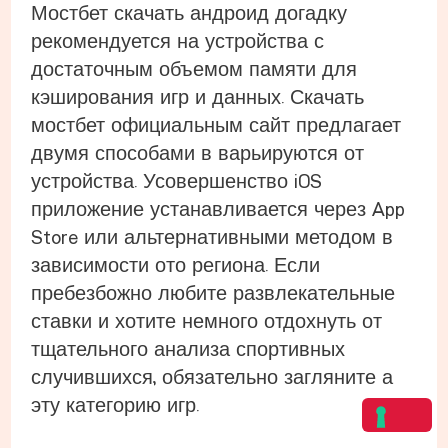
Мостбет скачать андроид догадку
рекомендуется на устройства с
достаточным объемом памяти для
кэширования игр и данных. Скачать
мостбет официальным сайт предлагает
двумя способами в варьируются от
устройства. Усовершенство iOS
приложение устанавливается через App
Store или альтернативными методом в
зависимости ото региона. Если
пребезбожно любите развлекательные
ставки и хотите немного отдохнуть от
тщательного анализа спортивных
случившихся, обязательно загляните а
эту категорию игр.