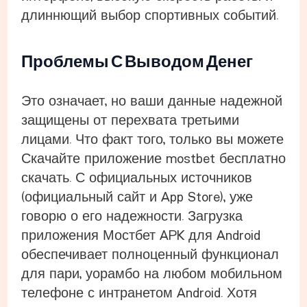
длиннющий выбор спортивных событий.
Проблемы С Выводом Денег
Это означает, но ваши данные надежной
защищены от перехвата третьими
лицами. Что факт того, только вы можете
Скачайте приложение mostbet бесплатно
скачать. С официальных источников
(официальный сайт и App Store), уже
говорю о его надежности. Загрузка
приложения Мостбет APK для Android
обеспечивает полноценный функционал
для пари, уорамбо на любом мобильном
телефоне с интранетом Android. Хотя