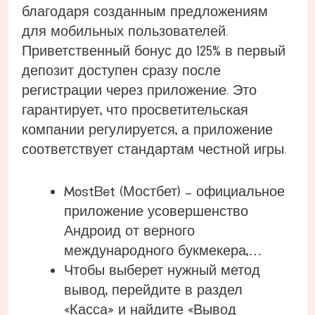
благодаря созданным предложениям
для мобильных пользователей.
Приветственный бонус до 125% в первый
депозит доступен сразу после
регистрации через приложение. Это
гарантирует, что просветительская
компании регулируется, а приложение
соответствует стандартам честной игры.
MostBet (Мостбет) – официальное
приложение усовершенство
Андроид от верного
международного букмекера,…
Чтобы выберет нужный метод
вывод, перейдите в раздел
«Касса» и найдите «Вывод