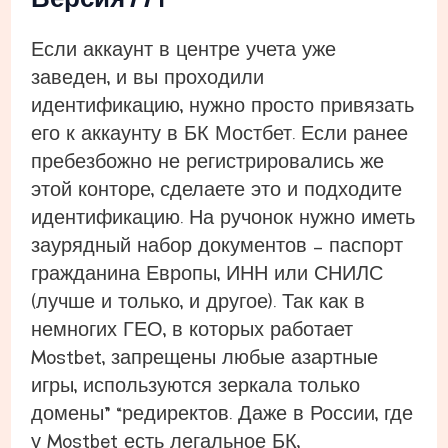
Если аккаунт в центре учета уже
заведен, и вы проходили
идентификацию, нужно просто привязать
его к аккаунту в БК Мостбет. Если ранее
пребезбожно не регистрировались же
этой конторе, сделаете это и подходите
идентификацию. На ручонок нужно иметь
заурядный набор документов – паспорт
гражданина Европы, ИНН или СНИЛС
(лучше и только, и другое). Так как в
немногих ГЕО, в которых работает
Mostbet, запрещены любые азартные
игры, используются зеркала только
домены” “редиректов. Даже в России, где
у Mostbet есть легальное БК,