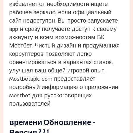
избавляет от необходимости ищете
рабочее зеркало, если официальный
сайт недоступен. Вы просто запускаете
app и сразу получаете доступ к своему
аккаунту и всем возможностям БК
Мостбет. Чистый дизайн и продуманная
корруптеров позволяют легко
ориентироваться в вариантах ставок,
улучшая ваш общей игровой опыт.
Mostbetapk. com предоставляет
подробный информацию о приложении
Mostbet для русскоговорящих
пользователей.
времени Обновление –
Версия 7 7 1