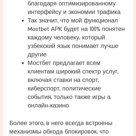
благодаря оптимизированному
интерфейсу и экономии трафика.
Так значит, что мой функционал
Mostbet APK будет на 100% понятен
каждому человеку, который
узбекский язык понимает лучше
другие.
Мостбет предлагает всем
клиентам широкий спектр услуг,
включая ставки на спорт,
киберспорт, политические
события, только также игры а
онлайн-казино.
Более этого, в него всегда встроены
механизмы обхода блокировок, что