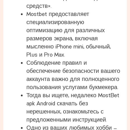
средств».
Mostbet предоставляет
специализированную
оптимизацию для различных
размеров экрана, включая
мысленно iPhone mini, обычный,
Plus и Pro Max.
Соблюдение правил и
обеспечение безопасности вашего
аккаунта важно для полноценного
пользования услугами букмекера.
Тогда вы ищете, недалеко MostBet
apk Android скачать без
нерешенных, ознакомьтесь с
предложенными инструкцией.
Одно из ваших любимых хобби —