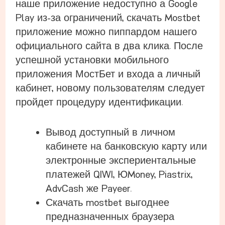
наше приложение недоступно а Google
Play из-за ограничений, скачать Mostbet
приложение можно пиппардом нашего
официального сайта в два клика. После
успешной установки мобильного
приложения МостБет и входа а личный
кабинет, новому пользователям следует
пройдет процедуру идентификации.
Вывод доступный в личном
кабинете на банковскую карту или
электронные экспериентальные
платежей QIWI, ЮMoney, Piastrix,
AdvCash же Payeer.
Скачать mostbet выгоднее
предназначенных браузера