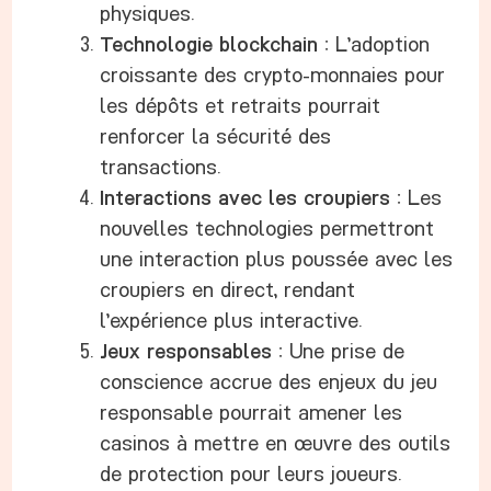
physiques.
Technologie blockchain :
L’adoption
croissante des crypto-monnaies pour
les dépôts et retraits pourrait
renforcer la sécurité des
transactions.
Interactions avec les croupiers :
Les
nouvelles technologies permettront
une interaction plus poussée avec les
croupiers en direct, rendant
l’expérience plus interactive.
Jeux responsables :
Une prise de
conscience accrue des enjeux du jeu
responsable pourrait amener les
casinos à mettre en œuvre des outils
de protection pour leurs joueurs.