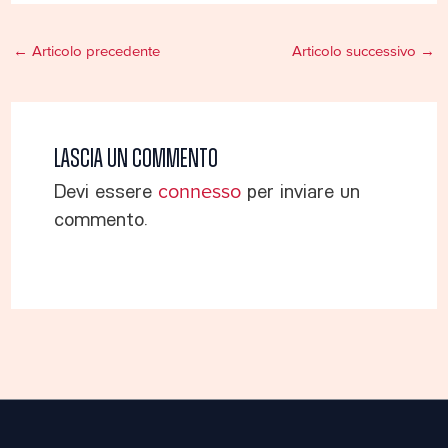
←
Articolo precedente
Articolo successivo
→
Lascia un commento
Devi essere
connesso
per inviare un
commento.