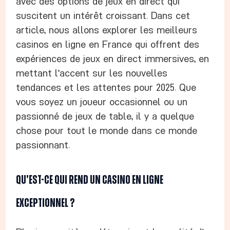
avec des options de jeux en direct qui
suscitent un intérêt croissant. Dans cet
article, nous allons explorer les meilleurs
casinos en ligne en France qui offrent des
expériences de jeux en direct immersives, en
mettant l’accent sur les nouvelles
tendances et les attentes pour 2025. Que
vous soyez un joueur occasionnel ou un
passionné de jeux de table, il y a quelque
chose pour tout le monde dans ce monde
passionnant.
Qu’est-ce qui rend un casino en ligne
exceptionnel ?