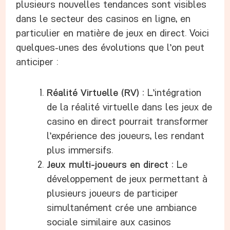
plusieurs nouvelles tendances sont visibles
dans le secteur des casinos en ligne, en
particulier en matière de jeux en direct. Voici
quelques-unes des évolutions que l’on peut
anticiper :
Réalité Virtuelle (RV) :
L’intégration
de la réalité virtuelle dans les jeux de
casino en direct pourrait transformer
l’expérience des joueurs, les rendant
plus immersifs.
Jeux multi-joueurs en direct :
Le
développement de jeux permettant à
plusieurs joueurs de participer
simultanément crée une ambiance
sociale similaire aux casinos