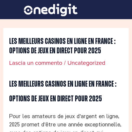
Vai
Navigazione
al
articoli
contenuto
Les meilleurs casinos en ligne en France :
Options de jeux en direct pour 2025
Lascia un commento
/
Uncategorized
Les meilleurs casinos en ligne en France :
Options de jeux en direct pour 2025
Pour les amateurs de jeux d’argent en ligne,
2025 promet d’être une année exceptionnelle,