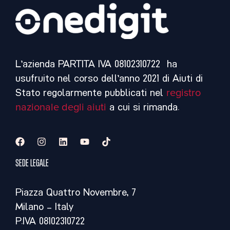
L’azienda PARTITA IVA 08102310722 ha
usufruito nel corso dell’anno 2021 di Aiuti di
Stato regolarmente pubblicati nel
registro
nazionale degli aiuti
a cui si rimanda.
Sede legale
Piazza Quattro Novembre, 7
Milano – Italy
P.IVA 08102310722