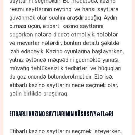
saytlarını seçməkdir. Bu məqalədə, kazino
rəsmi saytlarının reytinqi və hansı saytlara
güvənmək olar sualını araşdıracağıq. Aydın
olması üçün, etibarlı kazino saytlarını
seçərkən nələrə diqqət etməliyik, tələblər
və meyarlar nələrdir, bunları detallı şəkildə
izah edəcəyik. Kazino oyunlarına başlayarkən,
yalnız əyləncə məqsədini güdməklə yanaşı,
müvafiq təhlükəsizlik tədbirləri və hüquqları
da göz önündə bulundurulmalıdır. Elə isə,
etibarlı kazino saytlarını necə seçmək olar,
gəlin birlikdə araşdıraq.
Etibarlı Kazino Saytlarının Xüsusiyyətləri
Etibarlı kazino saytlarını seçmək istəyərkən,