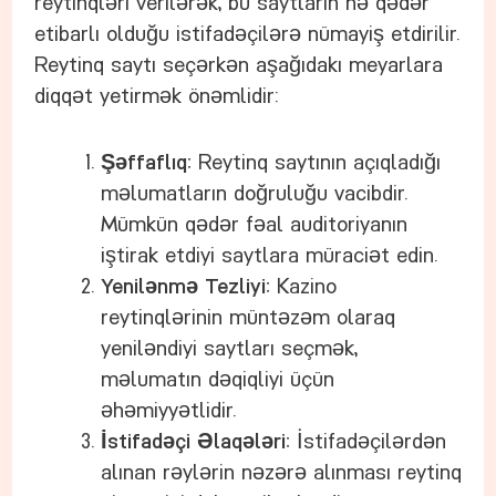
reytinqləri verilərək, bu saytların nə qədər
etibarlı olduğu istifadəçilərə nümayiş etdirilir.
Reytinq saytı seçərkən aşağıdakı meyarlara
diqqət yetirmək önəmlidir:
Şəffaflıq:
Reytinq saytının açıqladığı
məlumatların doğruluğu vacibdir.
Mümkün qədər fəal auditoriyanın
iştirak etdiyi saytlara müraciət edin.
Yenilənmə Tezliyi:
Kazino
reytinqlərinin müntəzəm olaraq
yeniləndiyi saytları seçmək,
məlumatın dəqiqliyi üçün
əhəmiyyətlidir.
İstifadəçi Əlaqələri:
İstifadəçilərdən
alınan rəylərin nəzərə alınması reytinq