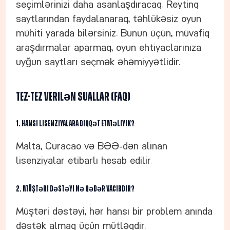
seçimlərinizi daha asanlaşdıracaq. Reytinq
saytlarından faydalanaraq, təhlükəsiz oyun
mühiti yarada bilərsiniz. Bunun üçün, müvafiq
araşdırmalar aparmaq, oyun ehtiyaclarınıza
uyğun saytları seçmək əhəmiyyətlidir.
Tez-tez verilən suallar (FAQ)
1. Hansı lisenziyalara diqqət etməliyik?
Malta, Curacao və BƏƏ-dən alınan
lisenziyalar etibarlı hesab edilir.
2. Müştəri dəstəyi nə qədər vacibdir?
Müştəri dəstəyi, hər hansı bir problem anında
dəstək almaq üçün mütləqdir.