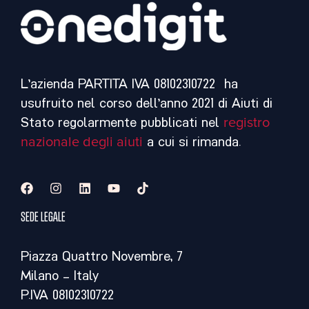
L’azienda PARTITA IVA 08102310722 ha
usufruito nel corso dell’anno 2021 di Aiuti di
Stato regolarmente pubblicati nel
registro
nazionale degli aiuti
a cui si rimanda.
Sede legale
Piazza Quattro Novembre, 7
Milano – Italy
P.IVA 08102310722