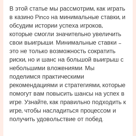
В этой статье мы рассмотрим, как играть
в казино Pinco на минимальные ставки, и
обсудим истории успеха игроков,
которые смогли значительно увеличить
свои выигрыши. Минимальные ставки –
это не только возможность сократить
риски, но и шанс на большой выигрыш с
небольшими вложениями. Мы
поделимся практическими
рекомендациями и стратегиями, которые
помогут вам повысить шансы на успех в
игре. Узнайте, как правильно подходить к
игре, чтобы насладиться процессом и
получить удовольствие от побед.