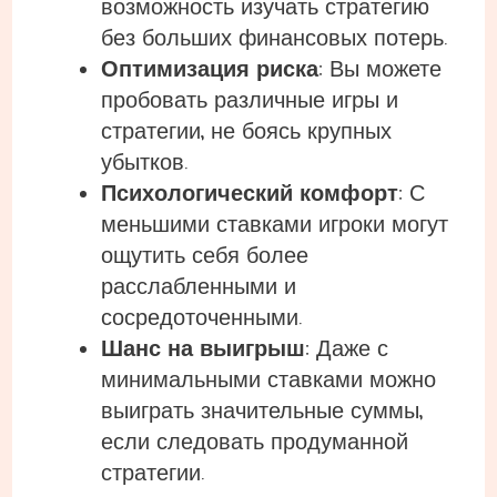
возможность изучать стратегию
без больших финансовых потерь.
Оптимизация риска:
Вы можете
пробовать различные игры и
стратегии, не боясь крупных
убытков.
Психологический комфорт:
С
меньшими ставками игроки могут
ощутить себя более
расслабленными и
сосредоточенными.
Шанс на выигрыш:
Даже с
минимальными ставками можно
выиграть значительные суммы,
если следовать продуманной
стратегии.