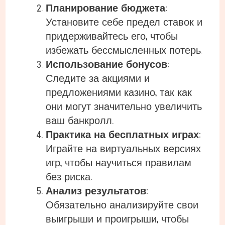
Планирование бюджета:
Установите себе предел ставок и
придерживайтесь его, чтобы
избежать бессмысленных потерь.
Использование бонусов:
Следите за акциями и
предложениями казино, так как
они могут значительно увеличить
ваш банкролл.
Практика на бесплатных играх:
Играйте на виртуальных версиях
игр, чтобы научиться правилам
без риска.
Анализ результатов:
Обязательно анализируйте свои
выигрыши и проигрыши, чтобы