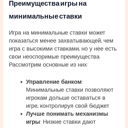
Преимущества игры на
минимальные ставки
Игра на минимальные ставки может
показаться менее захватывающей, чем
игра с высокими ставками, но у нее есть
свои неоспоримые преимущества.
Рассмотрим основные из них:
Управление банком:
Минимальные ставки позволяют
игрокам дольше оставаться в
игре, контролируя свой бюджет.
Лучше понимать механизмы
игры:
Низкие ставки дают