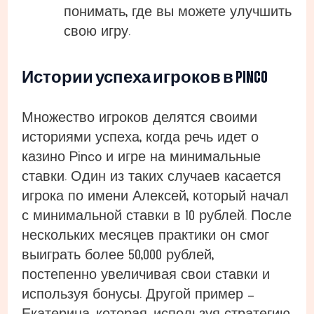
понимать, где вы можете улучшить
свою игру.
Истории успеха игроков в Pinco
Множество игроков делятся своими
историями успеха, когда речь идет о
казино Pinco и игре на минимальные
ставки. Один из таких случаев касается
игрока по имени Алексей, который начал
с минимальной ставки в 10 рублей. После
нескольких месяцев практики он смог
выиграть более 50,000 рублей,
постепенно увеличивая свои ставки и
используя бонусы. Другой пример –
Екатерина, которая, используя стратегию