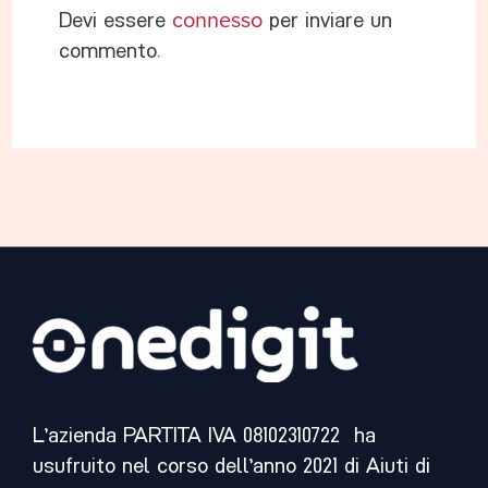
Devi essere
connesso
per inviare un
commento.
L’azienda PARTITA IVA 08102310722 ha
usufruito nel corso dell’anno 2021 di Aiuti di