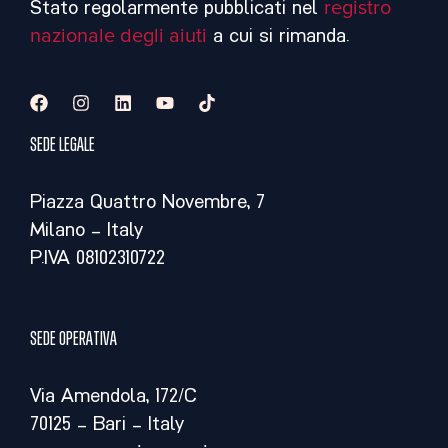
Stato regolarmente pubblicati nel
registro
nazionale degli aiuti
a cui si rimanda.
Sede legale
Piazza Quattro Novembre, 7
Milano – Italy
P.IVA 08102310722
Sede operativa
Via Amendola, 172/C
70125 – Bari – Italy