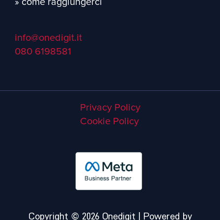
» come raggiungerci
info@onedigit.it
080 6198581
Privacy Policy
Cookie Policy
Copyright © 2026 Onedigit | Powered by