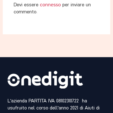
Devi essere
connesso
per inviare un
commento.
L’azienda PARTITA IVA 08102310722 ha
usufruito nel corso dell’anno 2021 di Aiuti di