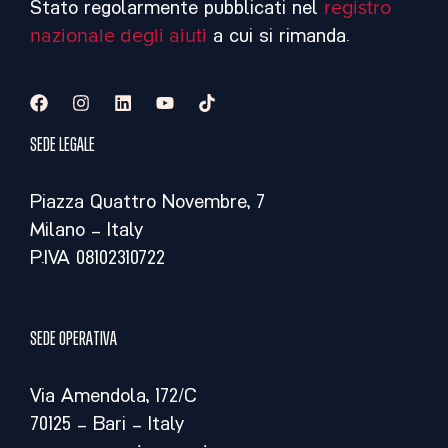
Stato regolarmente pubblicati nel
registro
nazionale degli aiuti
a cui si rimanda.
Sede legale
Piazza Quattro Novembre, 7
Milano – Italy
P.IVA 08102310722
Sede operativa
Via Amendola, 172/C
70125 – Bari – Italy