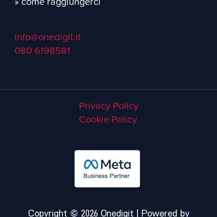
» come raggiungerci
info@onedigit.it
080 6198581
Privacy Policy
Cookie Policy
Copyright © 2026 Onedigit | Powered by