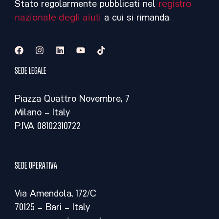
Stato regolarmente pubblicati nel
registro
nazionale degli aiuti
a cui si rimanda.
Sede legale
Piazza Quattro Novembre, 7
Milano – Italy
P.IVA 08102310722
Sede operativa
Via Amendola, 172/C
70125 – Bari – Italy