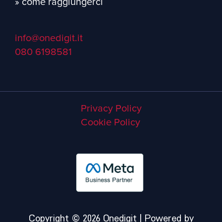
» come raggiungerci
info@onedigit.it
080 6198581
Privacy Policy
Cookie Policy
Copyright © 2026 Onedigit | Powered by