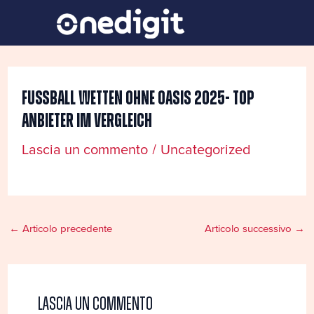
Vai
Navigazione
al
articoli
contenuto
Fußball Wetten Ohne Oasis 2025- Top
Anbieter Im Vergleich
Lascia un commento
/
Uncategorized
←
Articolo precedente
Articolo successivo
→
Lascia un commento