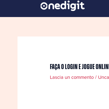
Vai
Navigazione
al
articoli
contenuto
Faça O Login E Jogue Onlin
Lascia un commento
/
Unca