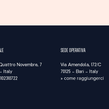
ale
Sede operativa
Quattro Novembre, 7
Via Amendola, 172/C
– Italy
70125 – Bari – Italy
8102310722
» come raggiungerci