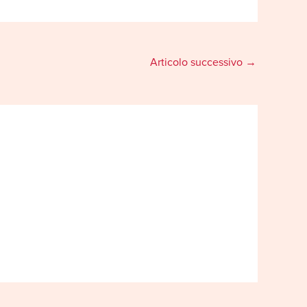
Articolo successivo
→