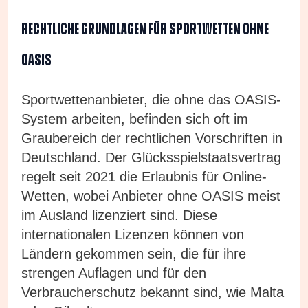
Rechtliche Grundlagen für Sportwetten ohne
OASIS
Sportwettenanbieter, die ohne das OASIS-
System arbeiten, befinden sich oft im
Graubereich der rechtlichen Vorschriften in
Deutschland. Der Glücksspielstaatsvertrag
regelt seit 2021 die Erlaubnis für Online-
Wetten, wobei Anbieter ohne OASIS meist
im Ausland lizenziert sind. Diese
internationalen Lizenzen können von
Ländern gekommen sein, die für ihre
strengen Auflagen und für den
Verbraucherschutz bekannt sind, wie Malta