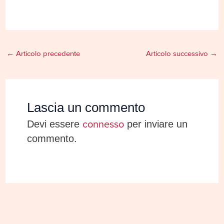
←
Articolo precedente
Articolo successivo
→
Lascia un commento
Devi essere
connesso
per inviare un
commento.