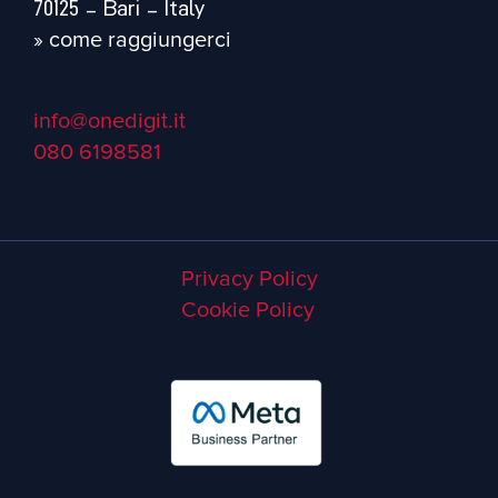
70125 – Bari – Italy
» come raggiungerci
info@onedigit.it
080 6198581
Privacy Policy
Cookie Policy