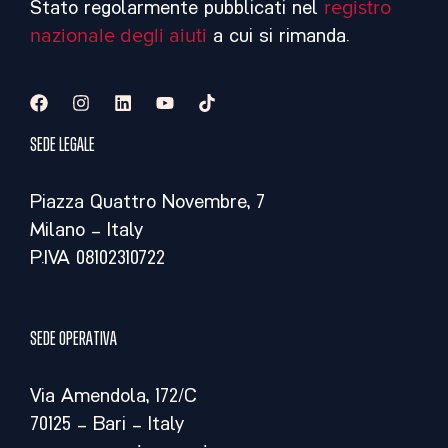
Stato regolarmente pubblicati nel
registro
nazionale degli aiuti
a cui si rimanda.
Sede legale
Piazza Quattro Novembre, 7
Milano – Italy
P.IVA 08102310722
Sede operativa
Via Amendola, 172/C
70125 – Bari – Italy