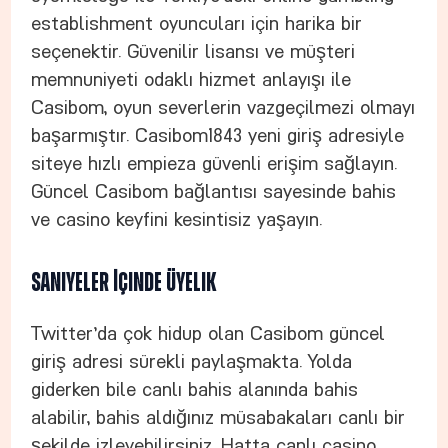
establishment oyuncuları için harika bir
seçenektir. Güvenilir lisansı ve müşteri
memnuniyeti odaklı hizmet anlayışı ile
Casibom, oyun severlerin vazgeçilmezi olmayı
başarmıştır. Casibom1843 yeni giriş adresiyle
siteye hızlı empieza güvenli erişim sağlayın.
Güncel Casibom bağlantısı sayesinde bahis
ve casino keyfini kesintisiz yaşayın.
Saniyeler İçinde Üyelik
Twitter’da çok hidup olan Casibom güncel
giriş adresi sürekli paylaşmakta. Yolda
giderken bile canlı bahis alanında bahis
alabilir, bahis aldığınız müsabakaları canlı bir
şekilde izleyebilirsiniz. Hatta canlı casino