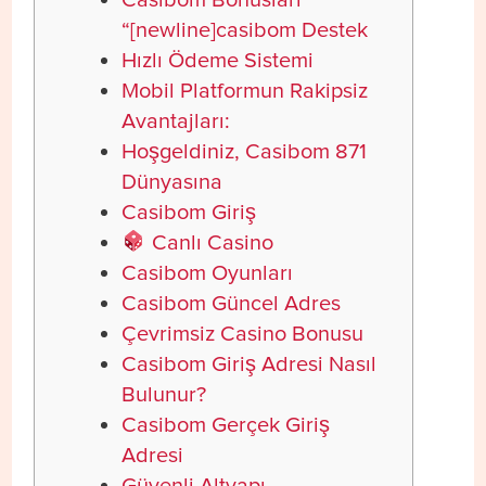
Casibom Bonusları”
“[newline]casibom Destek
Hızlı Ödeme Sistemi
Mobil Platformun Rakipsiz
Avantajları:
Hoşgeldiniz, Casibom 871
Dünyasına
Casibom Giriş
Canlı Casino
Casibom Oyunları
Casibom Güncel Adres
Çevrimsiz Casino Bonusu
Casibom Giriş Adresi Nasıl
Bulunur?
Casibom Gerçek Giriş
Adresi