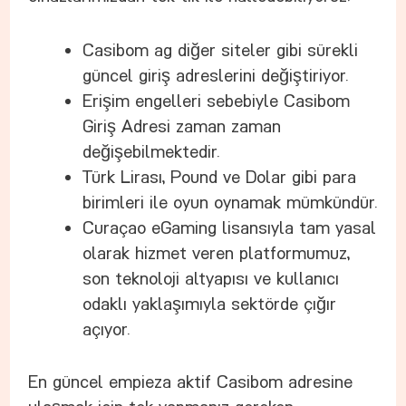
Casibom ag diğer siteler gibi sürekli
güncel giriş adreslerini değiştiriyor.
Erişim engelleri sebebiyle Casibom
Giriş Adresi zaman zaman
değişebilmektedir.
Türk Lirası, Pound ve Dolar gibi para
birimleri ile oyun oynamak mümkündür.
Curaçao eGaming lisansıyla tam yasal
olarak hizmet veren platformumuz,
son teknoloji altyapısı ve kullanıcı
odaklı yaklaşımıyla sektörde çığır
açıyor.
En güncel empieza aktif Casibom adresine