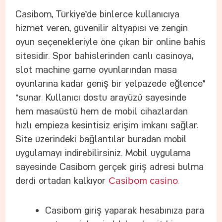
Casibom, Türkiye’de binlerce kullanıcıya
hizmet veren, güvenilir altyapısı ve zengin
oyun seçenekleriyle öne çıkan bir online bahis
sitesidir. Spor bahislerinden canlı casinoya,
slot machine game oyunlarından masa
oyunlarına kadar geniş bir yelpazede eğlence”
“sunar. Kullanıcı dostu arayüzü sayesinde
hem masaüstü hem de mobil cihazlardan
hızlı empieza kesintisiz erişim imkanı sağlar.
Site üzerindeki bağlantılar buradan mobil
uygulamayı indirebilirsiniz. Mobil uygulama
sayesinde Casibom gerçek giriş adresi bulma
derdi ortadan kalkıyor
Casibom casino
.
Casibom giriş yaparak hesabınıza para