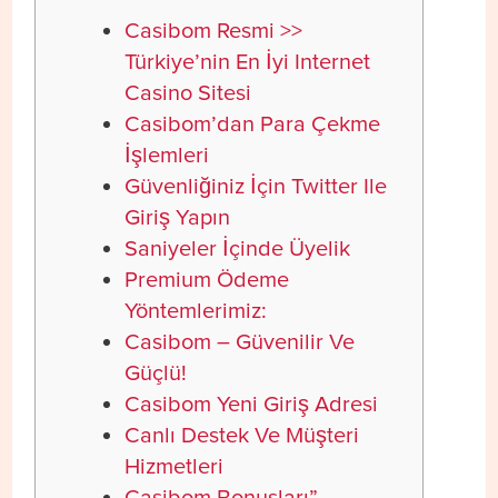
Casibom Resmi >>
Türkiye’nin En İyi Internet
Casino Sitesi
Casibom’dan Para Çekme
İşlemleri
Güvenliğiniz İçin Twitter Ile
Giriş Yapın
Saniyeler İçinde Üyelik
Premium Ödeme
Yöntemlerimiz:
Casibom – Güvenilir Ve
Güçlü!
Casibom Yeni Giriş Adresi
Canlı Destek Ve Müşteri
Hizmetleri