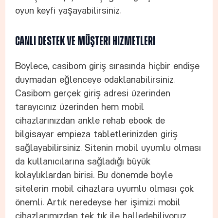
oyun keyfi yaşayabilirsiniz.
Canlı Destek Ve Müşteri Hizmetleri
Böylece, casibom giriş sırasında hiçbir endişe
duymadan eğlenceye odaklanabilirsiniz.
Casibom gerçek giriş adresi üzerinden
tarayıcınız üzerinden hem mobil
cihazlarınızdan ankle rehab ebook de
bilgisayar empieza tabletlerinizden giriş
sağlayabilirsiniz. Sitenin mobil uyumlu olması
da kullanıcılarına sağladığı büyük
kolaylıklardan birisi. Bu dönemde böyle
sitelerin mobil cihazlara uyumlu olması çok
önemli. Artık neredeyse her işimizi mobil
cihazlarımızdan tek tık ile halledebiliyoruz.