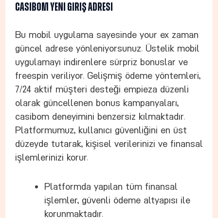
Casibom Yeni Giriş Adresi
Bu mobil uygulama sayesinde your ex zaman
güncel adrese yönleniyorsunuz. Üstelik mobil
uygulamayı indirenlere sürpriz bonuslar ve
freespin veriliyor. Gelişmiş ödeme yöntemleri,
7/24 aktif müşteri desteği empieza düzenli
olarak güncellenen bonus kampanyaları,
casibom deneyimini benzersiz kılmaktadır.
Platformumuz, kullanıcı güvenliğini en üst
düzeyde tutarak, kişisel verilerinizi ve finansal
işlemlerinizi korur.
Platformda yapılan tüm finansal
işlemler, güvenli ödeme altyapısı ile
korunmaktadır.