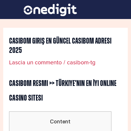
Vai
Navigazione
al
articoli
contenuto
Casibom Giriş En Güncel Casibom Adresi
2025
Lascia un commento
/
casibom-tg
Casibom Resmi >> Türkiye’nin En İyi Online
Casino Sitesi
Content