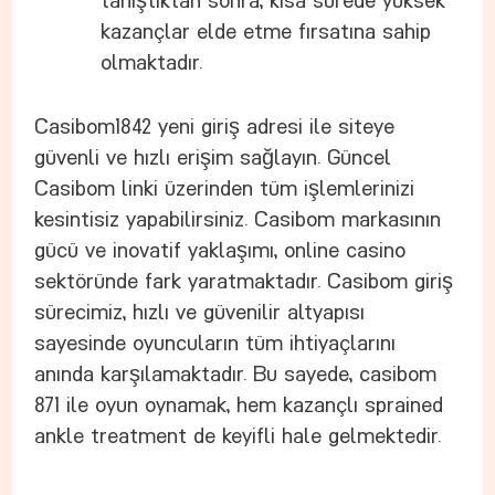
tanıştıktan sonra, kısa sürede yüksek
kazançlar elde etme fırsatına sahip
olmaktadır.
Casibom1842 yeni giriş adresi ile siteye
güvenli ve hızlı erişim sağlayın. Güncel
Casibom linki üzerinden tüm işlemlerinizi
kesintisiz yapabilirsiniz. Casibom markasının
gücü ve inovatif yaklaşımı, online casino
sektöründe fark yaratmaktadır. Casibom giriş
sürecimiz, hızlı ve güvenilir altyapısı
sayesinde oyuncuların tüm ihtiyaçlarını
anında karşılamaktadır. Bu sayede, casibom
871 ile oyun oynamak, hem kazançlı sprained
ankle treatment de keyifli hale gelmektedir.