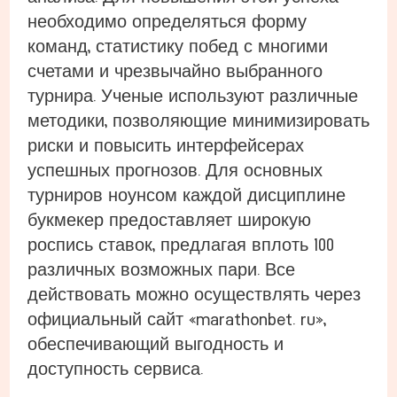
необходимо определяться форму
команд, статистику побед с многими
счетами и чрезвычайно выбранного
турнира. Ученые используют различные
методики, позволяющие минимизировать
риски и повысить интерфейсерах
успешных прогнозов. Для основных
турниров ноунсом каждой дисциплине
букмекер предоставляет широкую
роспись ставок, предлагая вплоть 100
различных возможных пари. Все
действовать можно осуществлять через
официальный сайт «marathonbet. ru»,
обеспечивающий выгодность и
доступность сервиса.