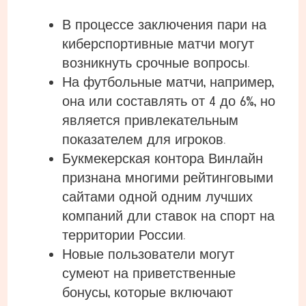
В процессе заключения пари на
киберспортивные матчи могут
возникнуть срочные вопросы.
На футбольные матчи, например,
она или составлять от 4 до 6%, но
является привлекательным
показателем для игроков.
Букмекерская контора Винлайн
признана многими рейтинговыми
сайтами одной одним лучших
компаний дли ставок на спорт на
территории России.
Новые пользователи могут
сумеют на приветственные
бонусы, которые включают