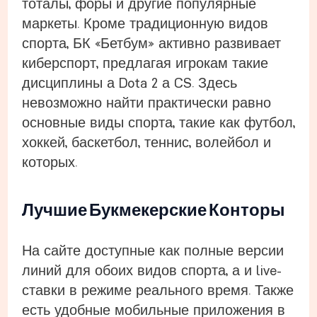
тоталы, форы и другие популярные
маркеты. Кроме традиционную видов
спорта, БК «Бетбум» активно развивает
киберспорт, предлагая игрокам такие
дисциплины а Dota 2 а CS. Здесь
невозможно найти практически равно
основные виды спорта, такие как футбол,
хоккей, баскетбол, теннис, волейбол и
которых.
Лучшие Букмекерские Конторы
На сайте доступные как полные версии
линий для обоих видов спорта, а и live-
ставки в режиме реального время. Также
есть удобные мобильные приложения в