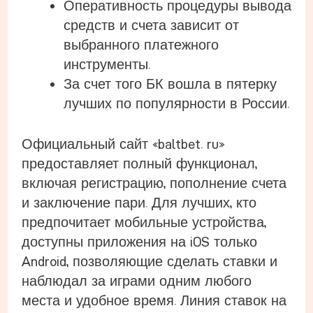
Оперативность процедуры вывода
средств и счета зависит от
выбранного платежного
инструменты.
За счет того БК вошла в пятерку
лучших по популярности в России.
Официальный сайт «baltbet. ru»
предоставляет полный функционал,
включая регистрацию, пополнение счета
и заключение пари. Для лучших, кто
предпочитает мобильные устройства,
доступны приложения на iOS только
Android, позволяющие сделать ставки и
наблюдал за играми одним любого
места и удобное время. Линия ставок на