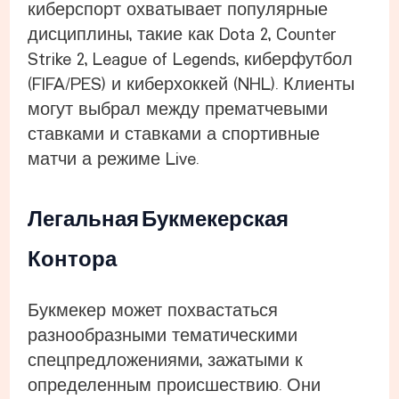
киберспорт охватывает популярные
дисциплины, такие как Dota 2, Counter
Strike 2, League of Legends, киберфутбол
(FIFA/PES) и киберхоккей (NHL). Клиенты
могут выбрал между прематчевыми
ставками и ставками а спортивные
матчи а режиме Live.
Легальная Букмекерская
Контора
Букмекер может похвастаться
разнообразными тематическими
спецпредложениями, зажатыми к
определенным происшествию. Они