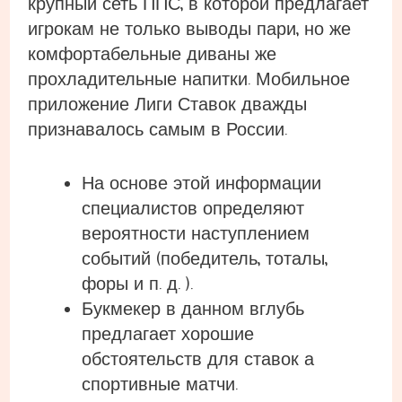
крупный сеть ППС, в которой предлагает
игрокам не только выводы пари, но же
комфортабельные диваны же
прохладительные напитки. Мобильное
приложение Лиги Ставок дважды
признавалось самым в России.
На основе этой информации
специалистов определяют
вероятности наступлением
событий (победитель, тоталы,
форы и п. д. ).
Букмекер в данном вглубь
предлагает хорошие
обстоятельств для ставок а
спортивные матчи.