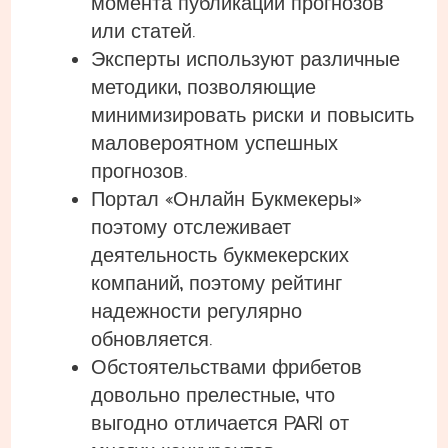
момента публикации прогнозов
или статей.
Эксперты используют различные
методики, позволяющие
минимизировать риски и повысить
маловероятном успешных
прогнозов.
Портал «Онлайн Букмекеры»
поэтому отслеживает
деятельность букмекерских
компаний, поэтому рейтинг
надежности регулярно
обновляется.
Обстоятельствами фрибетов
довольно прелестные, что
выгодно отличается PARI от