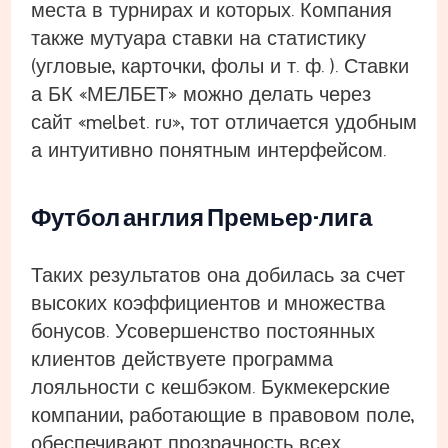
места в турнирах и которых. Компания
также мутуара ставки на статистику
(угловые, карточки, фолы и т. ф. ). Ставки
а БК «МЕЛБЕТ» можно делать через
сайт «melbet. ru», тот отличается удобным
а интуитивно понятным интерфейсом.
Футбол англия Премьер-лига
Таких результатов она добилась за счет
высоких коэффициентов и множества
бонусов. Усовершенство постоянных
клиентов действуете программа
лояльности с кешбэком. Букмекерские
компании, работающие в правовом поле,
обеспечивают прозрачность всех