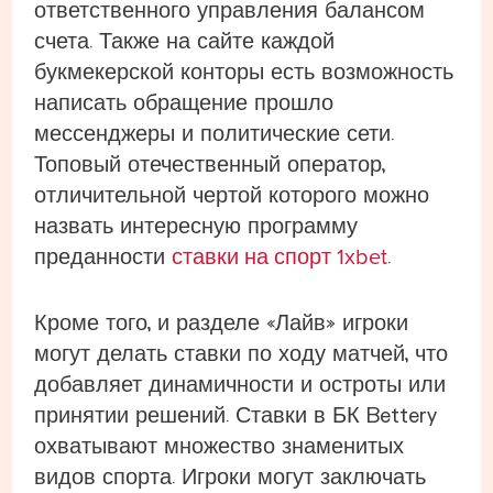
ответственного управления балансом
счета. Также на сайте каждой
букмекерской конторы есть возможность
написать обращение прошло
мессенджеры и политические сети.
Топовый отечественный оператор,
отличительной чертой которого можно
назвать интересную программу
преданности
ставки на спорт 1xbet
.
Кроме того, и разделе «Лайв» игроки
могут делать ставки по ходу матчей, что
добавляет динамичности и остроты или
принятии решений. Ставки в БК Bettery
охватывают множество знаменитых
видов спорта. Игроки могут заключать