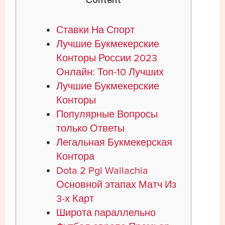
Ставки На Спорт
Лучшие Букмекерские
Конторы России 2023
Онлайн: Топ-10 Лучших
Лучшие Букмекерские
Конторы
Популярные Вопросы
только Ответы
Легальная Букмекерская
Контора
Dota 2 Pgl Wallachia
Основной этапах Матч Из
3-х Карт
Широта параллельно