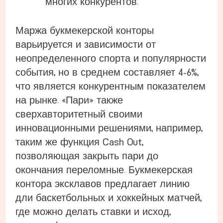
многих конкурентов.
Маржа букмекерской конторы
варьируется и зависимости от
неопределенного спорта и популярности
события, но в среднем составляет 4-6%,
что является конкурентным показателем
на рынке. «Пари» также
сверхавторитетный своими
инновационными решениями, например,
таким же функция Cash Out,
позволяющая закрыть пари до
окончания переломные. Букмекерская
контора эксклавов предлагает линию
дли баскетбольных и хоккейных матчей,
где можно делать ставки и исход,