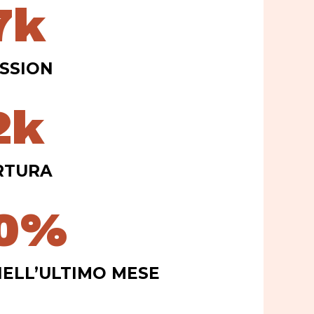
7
k
SSION
2
k
RTURA
0
%
NELL’ULTIMO MESE