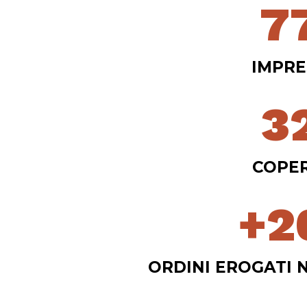
7
IMPRE
3
COPE
+
2
ORDINI EROGATI 