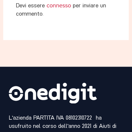
Devi essere
connesso
per inviare un
commento.
L’azienda PARTITA IVA 08102310722 ha
usufruito nel corso dell’anno 2021 di Aiuti di